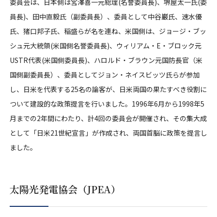
委員会は、日本側は宮澤喜一元総理(名誉委員長)、堺屋太一氏(委
員長)、田中直毅氏（副委員長）、委員として中谷巌氏、速水優
氏、猪口邦子氏、稲盛らが名を連ね、米国側は、ジョージ・ブッ
シュ元大統領(米国側名誉委員長)、ウィリアム・E・ブロック元
USTR代表(米国側委員長)、ハロルド・ブラウン元国防長官（米
国側副委員長）、委員としてジョン・ネイスビッツ氏らが参加
し、日米を代表する25名の論客が、日米両国の果たすべき役割に
ついて建設的な政策提言を行いました。1996年6月から1998年5
月までの2年間にわたり、計4回の委員会が開催され、その集大成
として「日米21世紀宣言」が作成され、両国首脳に政策を提言し
ました。
太陽光発電協会（JPEA）