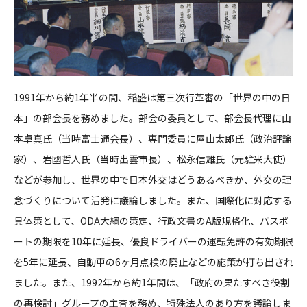
1991年から約1年半の間、稲盛は第三次行革審の「世界の中の日
本」の部会長を務めました。部会の委員として、部会長代理に山
本卓真氏（当時富士通会長）、専門委員に屋山太郎氏（政治評論
家）、岩國哲人氏（当時出雲市長）、松永信雄氏（元駐米大使）
などが参加し、世界の中で日本外交はどうあるべきか、外交の理
念づくりについて活発に議論しました。また、国際化に対応する
具体策として、ODA大綱の策定、行政文書のA版規格化、パスポ
ートの期限を10年に延長、優良ドライバーの運転免許の有効期限
を5年に延長、自動車の6ヶ月点検の廃止などの施策が打ち出され
ました。また、1992年から約1年間は、「政府の果たすべき役割
の再検討」グループの主査を務め、特殊法人のあり方を議論しま