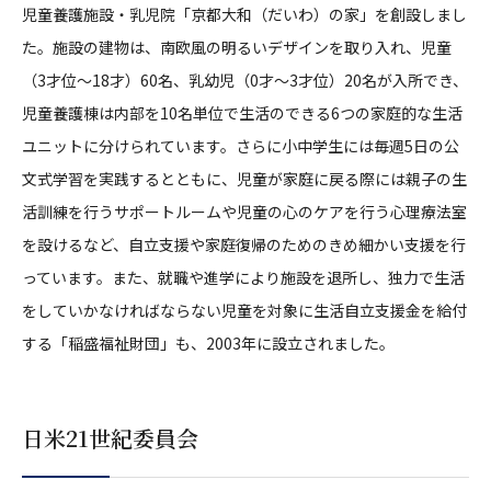
児童養護施設・乳児院「京都大和（だいわ）の家」を創設しまし
た。施設の建物は、南欧風の明るいデザインを取り入れ、児童
（3才位～18才）60名、乳幼児（0才～3才位）20名が入所でき、
児童養護棟は内部を10名単位で生活のできる6つの家庭的な生活
ユニットに分けられています。さらに小中学生には毎週5日の公
文式学習を実践するとともに、児童が家庭に戻る際には親子の生
活訓練を行うサポートルームや児童の心のケアを行う心理療法室
を設けるなど、自立支援や家庭復帰のためのきめ細かい支援を行
っています。また、就職や進学により施設を退所し、独力で生活
をしていかなければならない児童を対象に生活自立支援金を給付
する「稲盛福祉財団」も、2003年に設立されました。
日米21世紀委員会