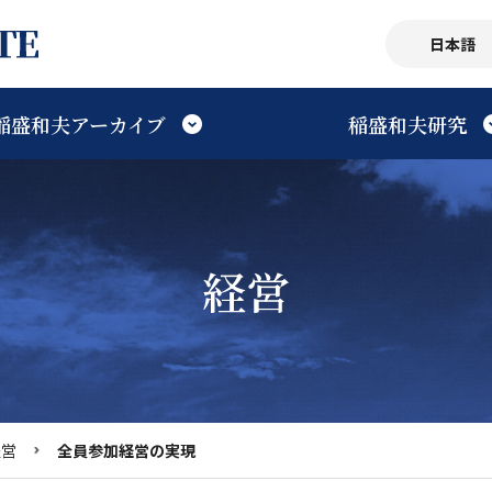
日本語
稲盛和夫アーカイブ
稲盛和夫研究
研究会・研究機関
ごあいさつ
プロフィール
講演
研究書・研究論文
Facebookアーカイブ
年譜
寄稿・対談
経営
フロア案内
経営
映像
第二電電創業・日本航空
利用案内
思想
稲盛デジタル図書館
京セラの歴史を学ぶ
生を知る
予約システム
出版物
アクセス
経営
全員参加経営の実現