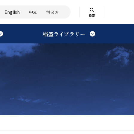
English
中文
한국어
検索
稲盛ライブラリー
検索する
伝記・評伝を読む
企画展
技術
エピソード
再
バーチャル見学案内
社会活動
国立国会図書館公開資料
思想の源流を探る