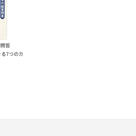
営問答
る7つのカ