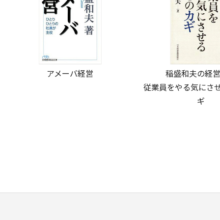
アメーバ経営
稲盛和夫の経
従業員をやる気にさせ
ギ