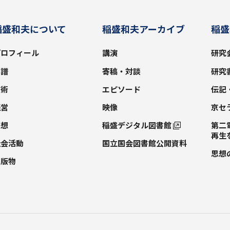
稲盛和夫について
稲盛和夫アーカイブ
稲盛
プロフィール
講演
研究
年譜
寄稿・対談
研究
技術
エピソード
伝記
経営
映像
京セ
思想
稲盛デジタル図書館
第二
再生
社会活動
国立国会図書館公開資料
思想
出版物