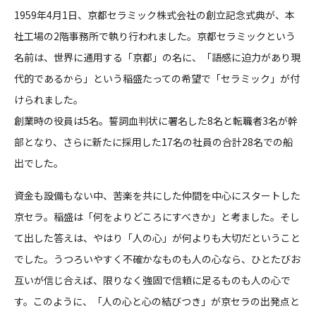
1959年4月1日、京都セラミック株式会社の創立記念式典が、本
社工場の2階事務所で執り行われました。京都セラミックという
名前は、世界に通用する「京都」の名に、「語感に迫力があり現
代的であるから」という稲盛たっての希望で「セラミック」が付
けられました。
創業時の役員は5名。誓詞血判状に署名した8名と転職者3名が幹
部となり、さらに新たに採用した17名の社員の合計28名での船
出でした。
資金も設備もない中、苦楽を共にした仲間を中心にスタートした
京セラ。稲盛は「何をよりどころにすべきか」と考ました。そし
て出した答えは、やはり「人の心」が何よりも大切だということ
でした。うつろいやすく不確かなものも人の心なら、ひとたびお
互いが信じ合えば、限りなく強固で信頼に足るものも人の心で
す。このように、「人の心と心の結びつき」が京セラの出発点と