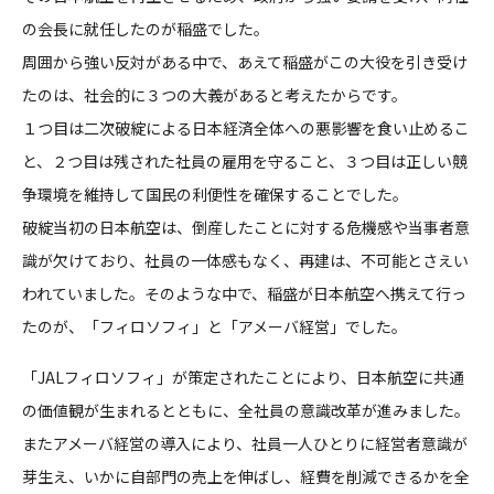
の会長に就任したのが稲盛でした。
周囲から強い反対がある中で、あえて稲盛がこの大役を引き受け
たのは、社会的に３つの大義があると考えたからです。
１つ目は二次破綻による日本経済全体への悪影響を食い止めるこ
と、２つ目は残された社員の雇用を守ること、３つ目は正しい競
争環境を維持して国民の利便性を確保することでした。
破綻当初の日本航空は、倒産したことに対する危機感や当事者意
識が欠けており、社員の一体感もなく、再建は、不可能とさえい
われていました。そのような中で、稲盛が日本航空へ携えて行っ
たのが、「フィロソフィ」と「アメーバ経営」でした。
「JALフィロソフィ」が策定されたことにより、日本航空に共通
の価値観が生まれるとともに、全社員の意識改革が進みました。
またアメーバ経営の導入により、社員一人ひとりに経営者意識が
芽生え、いかに自部門の売上を伸ばし、経費を削減できるかを全