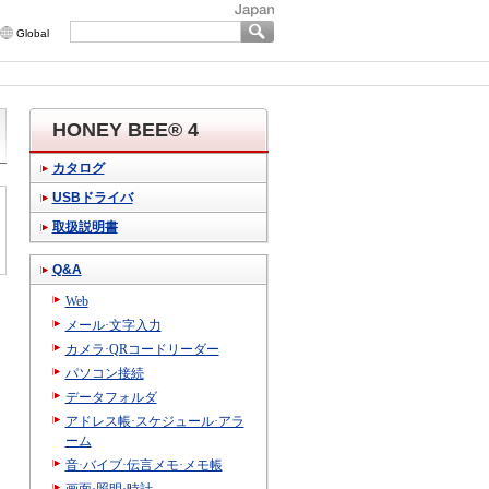
Global
HONEY BEE® 4
カタログ
USBドライバ
取扱説明書
Q&A
Web
メール·文字入力
カメラ·QRコードリーダー
パソコン接続
データフォルダ
アドレス帳·スケジュール·アラ
ーム
音·バイブ·伝言メモ·メモ帳