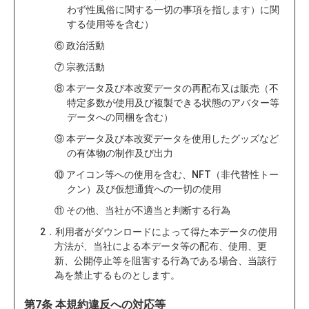
わず性風俗に関する一切の事項を指します）に関
する使用等を含む）
⑥ 政治活動
⑦ 宗教活動
⑧ 本データ及び本改変データの再配布又は販売（不
特定多数が使用及び複製できる状態のアバター等
データへの同梱を含む）
⑨ 本データ及び本改変データを使用したグッズなど
の有体物の制作及び出力
⑩ アイコン等への使用を含む、NFT（非代替性トー
クン）及び仮想通貨への一切の使用
⑪ その他、当社が不適当と判断する行為
2．利用者がダウンロードによって得た本データの使用
方法が、当社による本データ等の配布、使用、更
新、公開停止等を阻害する行為である場合、当該行
為を禁止するものとします。
第7条 本規約違反への対応等