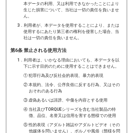
本データの利用、又は利用できなかったことにより
生じた損害について、当社は一切の責任を負いませ
ん。
3．利用者が、本データを使用することにより、または
使用するにあたり第三者の権利を侵害した場合、当
社は一切の責任を負いません。
第6条 禁止される使用方法
1．利用者は、いかなる理由においても、本データを以
下に示す目的のために使用することはできません。
① 犯罪行為及び反社会的表現、暴力的表現
② 本規約、法令、公序良俗に反する行為、又はその
おそれのある行為
③ 虚偽あるいは誹謗、中傷を内容とする使用
④ 当社及びTORQUEシリーズを含む当社製品の特
徴、品位、名誉又は信用を害する態様での使用
⑤ 性的表現（アダルト雑誌やアダルトビデオ（その
他媒体を問いません）、ポルノや風俗（態様を問