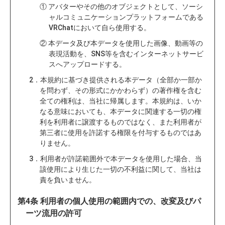
① アバターやその他のオブジェクトとして、ソーシ
ャルコミュニケーションプラットフォームである
VRChatにおいて自ら使用する。
② 本データ及び本データを使用した画像、動画等の
表現活動を、SNS等を含むインターネットサービ
スへアップロードする。
2．本規約に基づき提供される本データ（全部か一部か
を問わず、その形式にかかわらず）の著作権を含む
全ての権利は、当社に帰属します。本規約は、いか
なる意味においても、本データに関連する一切の権
利を利用者に譲渡するものではなく、また利用者が
第三者に使用を許諾する権限を付与するものではあ
りません。
3．利用者が許諾範囲外で本データを使用した場合、当
該使用により生じた一切の不利益に関して、当社は
責を負いません。
第4条 利用者の個人使用の範囲内での、改変及びパ
ーツ流用の許可