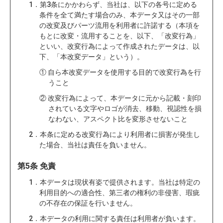
1．第3条にかかわらず、当社は、以下の各号に定める
条件を全て満たす場合のみ、本データ又はその一部
の改変及びパーツ流用を利用者に許諾する（本項を
もとに改変・流用することを、以下、「改変行為」
といい、改変行為によって作成されたデータは、以
下、「本改変データ」という）。
① 自ら本改変データを使用する目的で改変行為を行
うこと
② 改変行為によって、本データに元から記載・刻印
されている文字やロゴが消去、移動、視認性を損
なわない、アスペクト比を変形させないこと
2．本条に定める改変行為により利用者に損害が発生し
た場合、当社は責任を負いません。
第5条 免責
1．本データは現状有姿で提供されます。当社は特定の
利用目的への適合性、第三者の権利の非侵害、瑕疵
の不存在の保証を行いません。
2．本データの利用に関する責任は利用者が負います。