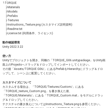
└TORQUE
├Materials
├Models
├Prefabs
├Textures
├Instructions_Texture.png (カスタマイズ説明資料)
├Readme.txt
├License.txt (利用条件、ライセンス)
動作確認環境
Unity 2022.3.22
使い方
Unityでプロジェクトを開き、同梱の「TORQUE_G06.unitypackage」をUnity画
面上のProjectsへドラッグ＆ドロップしてインポートしてください。
その後「Assets/TORQUE G06/」にあるPrefabをHierarchyにドラッグ＆ドロ
ップして、シーン上に配置してください。
カスタマイズについて
カスタムする場合は、「TORQUE/Textures/Custom/」にある
「TORQUE_texture_Custom.png」を書き換えた後、
「TORQUE/Materials/」にある「TORQUE_Custom.mat」をモデルにドラッ
グ＆ドロップしてください。
テクスチャの書き換えについてはInstructions_Texture.pngを参照ください。