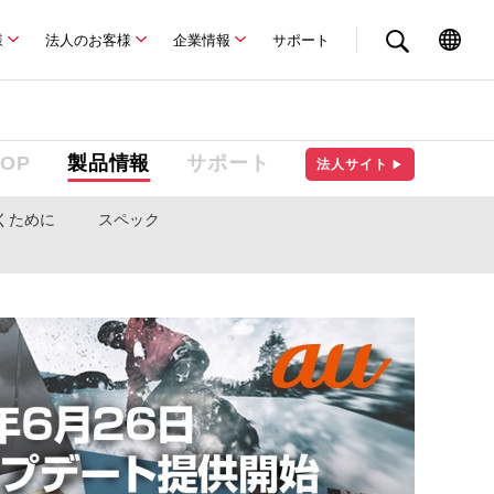
様
法人のお客様
企業情報
サポート
TOP
製品情報
サポート
法人サイト
▶
くために
スペック