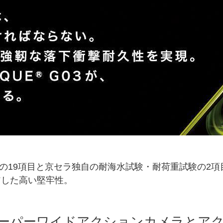
10Gの19項目と京セラ独自の耐海水試験・耐荷重試験の2項
アした高い堅牢性。
ーパーワイドアクションカメラとア