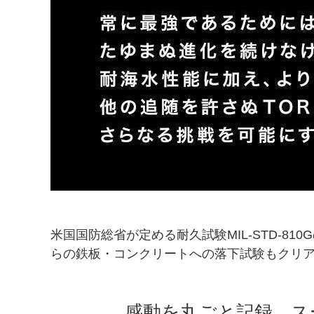
米国国防総省が定める耐久試験MIL-STD-8
らの鉄板・コンクリートへの落下試験もクリ
感動を丸ごと記録。ス