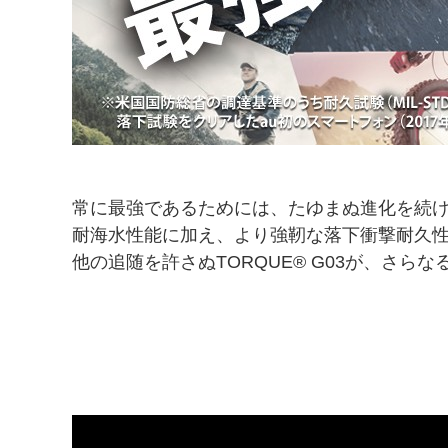
常に最強であるためには、たゆまぬ進化を続
耐海水性能に加え、より強靭な落下衝撃耐久
他の追随を許さぬTORQUE® G03が、さら