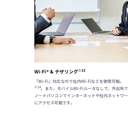
※13
Wi-Fi® & テザリング
「Wi-Fi」対応なので社内Wi-Fiなどを使用可能。
※14
。また、モバイルWi-Fiルータなしで、外出先
ノートパソコンでインターネットや社内ネットワ
にアクセス可能です。