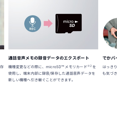
通話音声メモの録音データのエクスポート
でかバ
※2
保存
機種変更などの際に、microSD™ メモリカード
を
はっき
使用し、端末内部に録音/保存した通話音声データを
も気づ
新しい機種へ引き継ぐことができます。