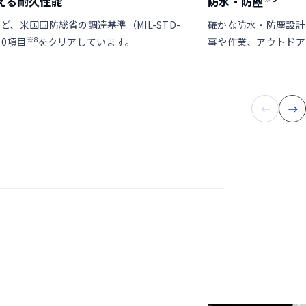
える耐久性能
防水・防塵
ど、米国国防総省の調達基準（MIL-STD-
確かな防水・防塵設計
※8
10項目
をクリアしています。
事や作業、アウトドア