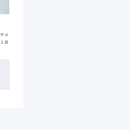
トやメ
ン１台