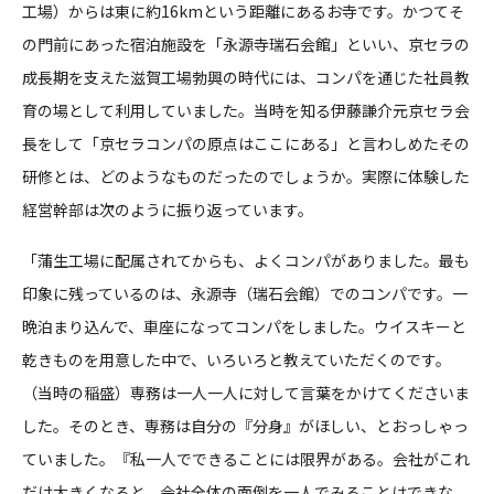
工場）からは東に約
16km
という距離にあるお寺です。かつてそ
の門前にあった宿泊施設を「永源寺瑞石会館」といい、京セラの
成長期を支えた滋賀工場勃興の時代には、コンパを通じた社員教
育の場として利用していました。当時を知る伊藤謙介元京セラ会
長をして「京セラコンパの原点はここにある」と言わしめたその
研修とは、どのようなものだったのでしょうか。実際に体験した
経営幹部は次のように振り返っています。
「蒲生工場に配属されてからも、よくコンパがありました。最も
印象に残っているのは、永源寺（瑞石会館）でのコンパです。一
晩泊まり込んで、車座になってコンパをしました。ウイスキーと
乾きものを用意した中で、いろいろと教えていただくのです。
（当時の稲盛）専務は一人一人に対して言葉をかけてくださいま
した。そのとき、専務は自分の『分身』がほしい、とおっしゃっ
ていました。『私一人でできることには限界がある。会社がこれ
だけ大きくなると、会社全体の面倒を一人でみることはできな