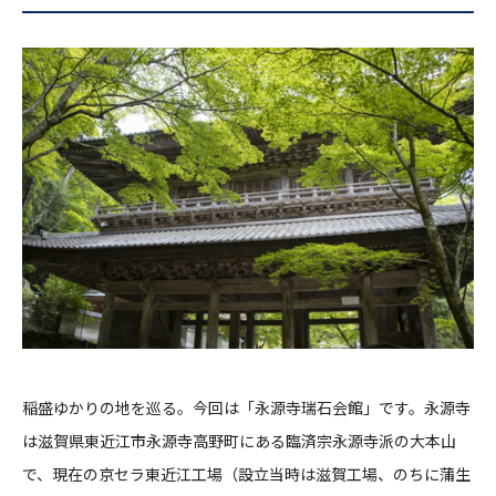
稲盛ゆかりの地を巡る。今回は「永源寺瑞石会館」です。永源寺
は滋賀県東近江市永源寺高野町にある臨済宗永源寺派の大本山
で、現在の京セラ東近江工場（設立当時は滋賀工場、のちに蒲生