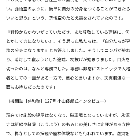
い。孫悟空のように、簡単に自分の分身をつくることができたら
いいと思う』という、孫悟空のたとえ話をされていたのです。
『普段からかわいがっていただき、また尊敬している専務に、何
とかして力になりたい』、そう思った私たちは、『自分たちが専
務の分身になります』とお答えしました。そうしてコンパが終わ
り、消灯して寝ようとした途端、枕投げが始まりました。口火を
切ったのは、なんと専務でした。専務は非常にストイックで人格
者としての一面がある一方で、童心と言いますか、天真爛漫な一
面もお持ちだったのです」
（機関誌［盛和塾］
127
号 小山倭郎氏インタビュー）
現在では施設の建屋はなくなり、駐車場となっていますが、永源
寺は新緑や紅葉（こうよう）のもみじの美しさに定評がある寺院
で、禅寺としての拝観や座禅体験なども行われています。滋賀を