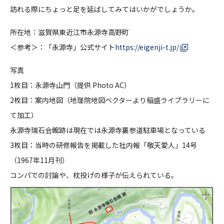
訪れる際にちょっと足を延ばしてみてはいかがでしょうか。
所在地：滋賀県東近江市永源寺高野町
＜参考＞：「永源寺」公式サイト
https://eigenji-t.jp/
写真
1枚目：永源寺山門（提供 Photo AC）
2枚目：案内地図（地理院地図ベクターより稲盛ライブラリーに
て加工）
永源寺瑞石会館跡は現在では永源寺裏参道駐車場となっている
3枚目：当時の研修報告を掲載した社内報「敬天愛人」14号
（1967年11月刊）
コンパでの討論や、枕投げの様子が伝えられている。