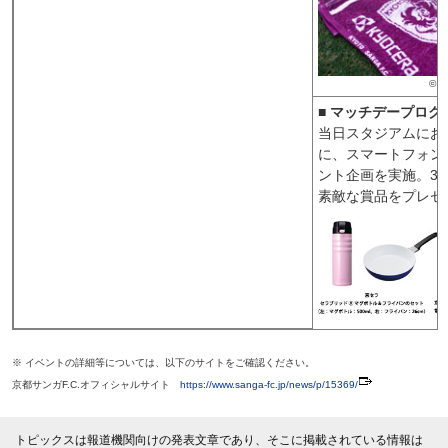
© K
■ マッチデープログ
当日スタジアムにお
に、スマートフォン
ント企画を実施。3
素敵な賞品をプレゼ
※ イベントの詳細等については、以下のサイトをご確認ください。
京都サンガF.C.オフィシャルサイト
https://www.sanga-fc.jp/news/p/15369/
トピックスは報道機関向けの発表文章であり、そこに掲載されている情報は