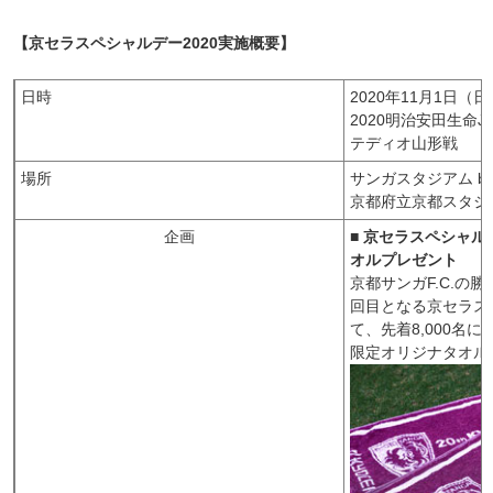
【京セラスペシャルデー2020実施概要】
日時
2020年11月1日（日
2020明治安田生命
テディオ山形戦
場所
サンガスタジアム by
京都府立京都スタジ
企画
■ 京セラスペシャ
オルプレゼント
京都サンガF.C.の
回目となる京セラス
て、先着8,000名
限定オリジナタオル