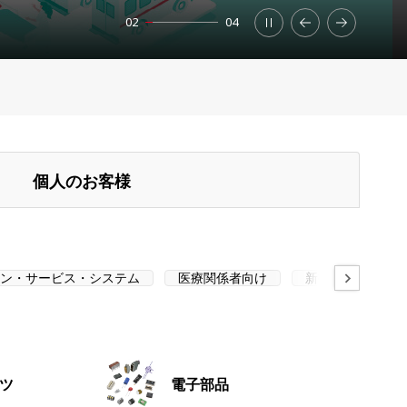
02
04
個人のお客様
ン・サービス・システム
医療関係者向け
新技術・新ソリュ
ツ
電子部品