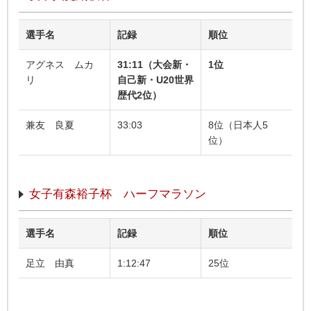
選手名
記録
順位
アグネス ムカ
31:11（大会新・
1位
リ
自己新・U20世界
歴代2位）
兼友 良夏
33:03
8位（日本人5
位）
女子有森裕子杯 ハーフマラソン
選手名
記録
順位
足立 由真
1:12:47
25位