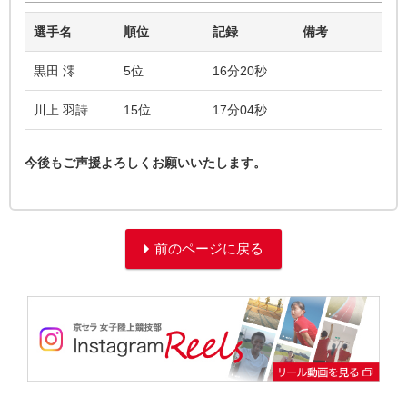
選手名
順位
記録
備考
黒田 澪
5位
16分20秒
川上 羽詩
15位
17分04秒
今後もご声援よろしくお願いいたします。
前のページに戻る