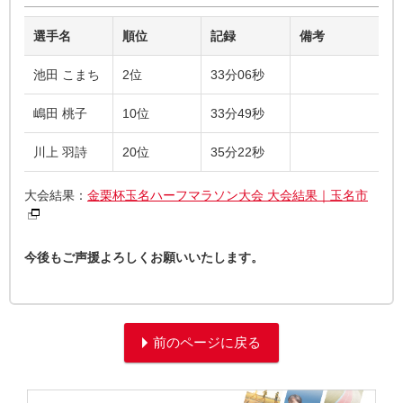
選手名
順位
記録
備考
池田 こまち
2位
33分06秒
嶋田 桃子
10位
33分49秒
川上 羽詩
20位
35分22秒
大会結果：
金栗杯玉名ハーフマラソン大会 大会結果｜玉名市
今後もご声援よろしくお願いいたします。
前のページに戻る