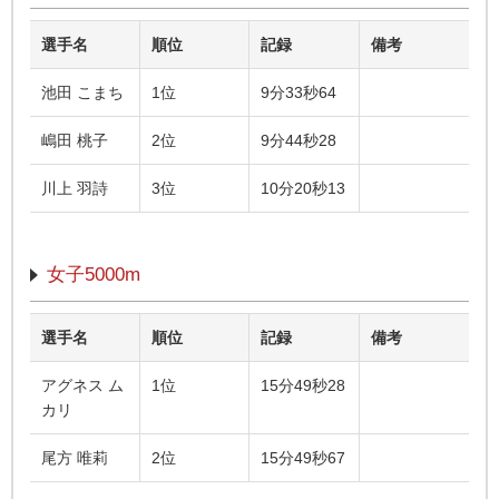
選手名
順位
記録
備考
池田 こまち
1位
9分33秒64
嶋田 桃子
2位
9分44秒28
川上 羽詩
3位
10分20秒13
女子5000m
選手名
順位
記録
備考
アグネス ム
1位
15分49秒28
カリ
尾方 唯莉
2位
15分49秒67