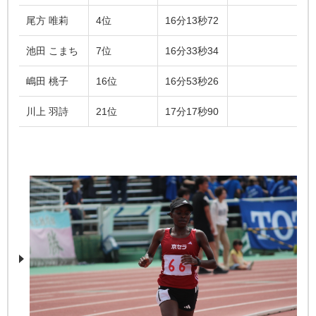
尾方 唯莉
4位
16分13秒72
池田 こまち
7位
16分33秒34
嶋田 桃子
16位
16分53秒26
川上 羽詩
21位
17分17秒90