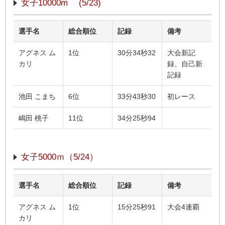
女子10000m (5/23)
選手名
総合順位
記録
備考
アグネス ム
1位
30分34秒32
大会新記
カリ
録、自己新
記録
池田 こまち
6位
33分43秒30
初レース
嶋田 桃子
11位
34分25秒94
女子5000ｍ（5/24）
選手名
総合順位
記録
備考
アグネス ム
1位
15分25秒91
大会4連覇
カリ