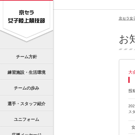
京セラ女
お
チーム方針
大
練習施設・生活環境
チームの歩み
投
選手・スタッフ紹介
2
ス
ユニフォーム
女