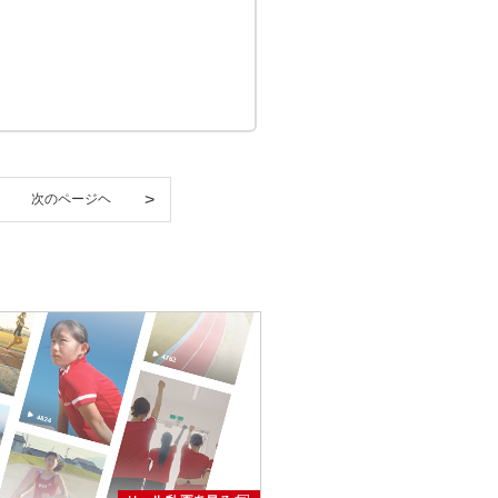
。
次のページヘ