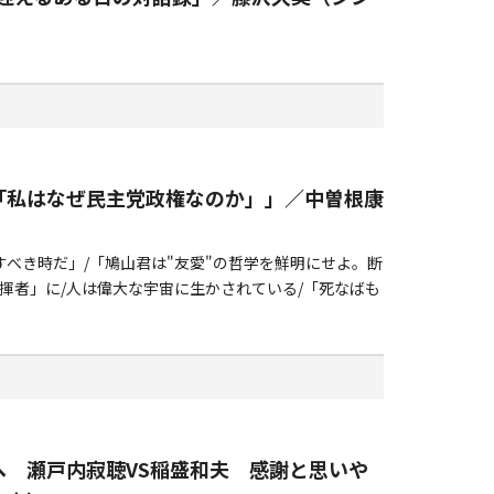
「私はなぜ民主党政権なのか」」／中曽根康
べき時だ」/「鳩山君は"友愛"の哲学を鮮明にせよ。断
揮者」に/人は偉大な宇宙に生かされている/「死なばも
 瀬戸内寂聴VS稲盛和夫 感謝と思いや