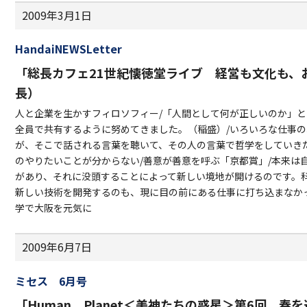
2009年3月1日
HandaiNEWSLetter
「総長カフェ21世紀懐徳堂ライブ 経営も文化も、
長）
人と企業を生かすフィロソフィー/「人間として何が正しいのか」
全員で共有するように努めてきました。（稲盛）/いろいろな仕事
が、そこで話される言葉を聴いて、その人の言葉で哲学をしていきた
のやりたいことが分からない/善意が善意を呼ぶ「京都賞」/本来は
があり、それに没頭することによって新しい境地が開けるのです。
新しい技術を開発するのも、現に目の前にある仕事に打ち込まなか
学で大阪を元気に
2009年6月7日
ミセス 6月号
「Human Planet＜美神たちの惑星＞第6回 