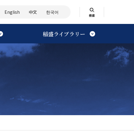
English
中文
한국어
検索
稲盛ライブラリー
検索する
伝記・評伝を読む
企画展
技術
エピソード
再
バーチャル見学案内
社会活動
国立国会図書館公開資料
思想の源流を探る