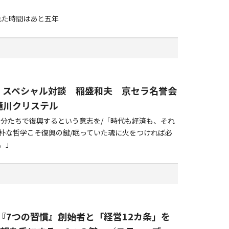
れた時間はあと五年
6 スペシャル対談 稲盛和夫 京セラ名誉会
滝川クリステル
自分たちで復興するという意志を/「時代も経済も、それ
朴な哲学こそ復興の鍵/眠っていた魂に火をつければ必
。」
部『7つの習慣』創始者と「経営12カ条」を