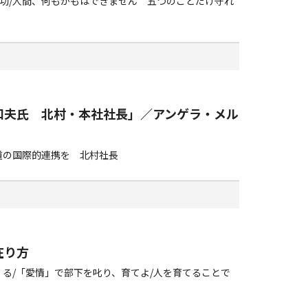
功/人間、何もかもはできません 五つのことだけ守れ
和夫氏 北村・本社社長」／アンゲラ・メル
道の国際的連携を 北村社長
在り方
くる/「愛情」で部下を叱り、育てよ/人を育てることで