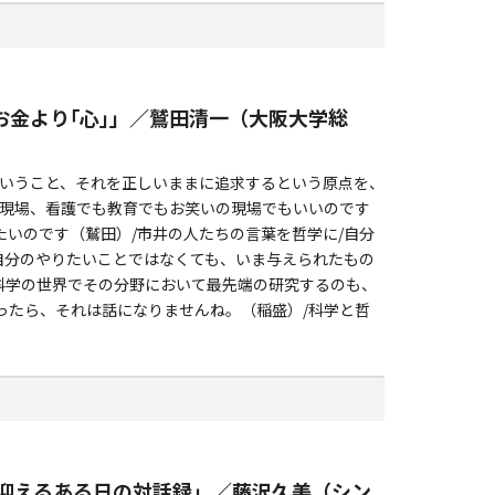
お金より｢心｣」／鷲田清一（大阪大学総
ということ、それを正しいままに追求するという原点を、
の現場、看護でも教育でもお笑いの現場でもいいのです
いのです（鷲田）/市井の人たちの言葉を哲学に/自分
自分のやりたいことではなくても、いま与えられたもの
科学の世界でその分野において最先端の研究するのも、
ったら、それは話になりませんね。（稲盛）/科学と哲
春を迎えるある日の対話録」／藤沢久美（シン