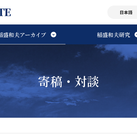
日本語
稲盛和夫アーカイブ
稲盛和夫研究
研究会・研究機関
ごあいさつ
プロフィール
講演
研究書・研究論文
Facebookアーカイブ
年譜
寄稿・対談
寄稿・対談
フロア案内
経営
映像
第二電電創業・日本航空
利用案内
思想
稲盛デジタル図書館
京セラの歴史を学ぶ
生を知る
予約システム
出版物
アクセス