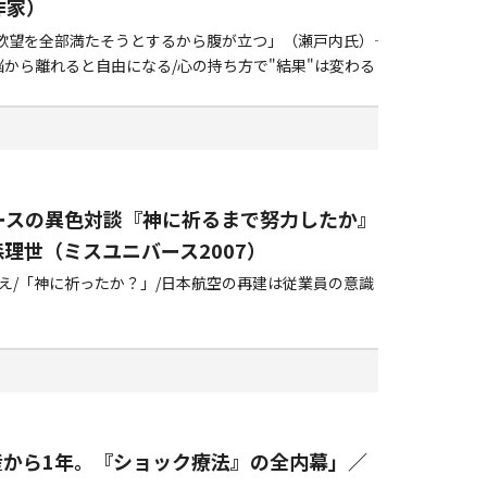
作家）
望を全部満たそうとするから腹が立つ」（瀬戸内氏）――
から離れると自由になる/心の持ち方で"結果"は変わる
ースの異色対談『神に祈るまで努力したか』
理世（ミスユニバース2007）
え/「神に祈ったか？」/日本航空の再建は従業員の意識
産から1年。『ショック療法』の全内幕」／