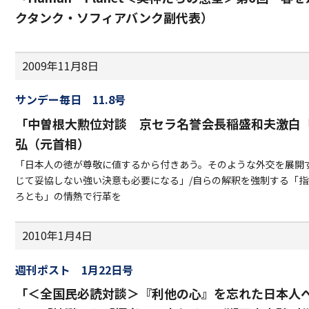
クタンク・ソフィアバンク副代表）
2009年11月8日
サンデー毎日 11.8号
「中曽根大勲位対談 京セラ名誉会長稲盛和夫激白
弘（元首相）
「日本人の徳が尊敬に値するから付きあう。そのような外交を展開す
じて妥協しない強い決意も必要になる」/自らの解釈を強制する「指
ろとも」の情熱で行革を
2010年1月4日
週刊ポスト 1月22日号
「＜全国民必読対談＞『利他の心』を忘れた日本人へ