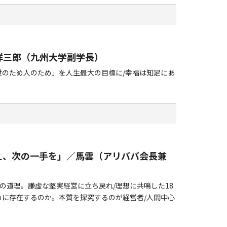
洋三郎（九州大学副学長）
世のため人のため」を人生最大の目標に/幸福は知足にあ
え、次の一手を」／馬雲（アリババ会長兼
の道理。謙虚な堅実経営に立ち戻れ/理想に共鳴した18
めに存在するのか。本質を探究するのが経営者/人間中心