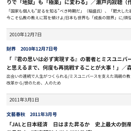
りで「地獄」も「極楽」に変わる」／瀬戸内寂聴（
「国家も個人も"足るを知る"べき時期だ」（稲盛氏）、「肥大した欲
今こそ仏教の教えに耳を傾けよ/日本も世界も「成長の限界」に/煩悩
2010年12月7日
財界 2010年12月7日号
「『君の思いは必ず実現する』の著者とミスユニバ
と思えるまで、何度も再挑戦することが大事！」／森
出会いの連続で人生がつくられる/ミスユニバースを支えた両親の教
改革から/世のため、人のため
2011年3月1日
文藝春秋 2011年3月号
「JALと日本経済 日はまた昇るか 史上最大の倒