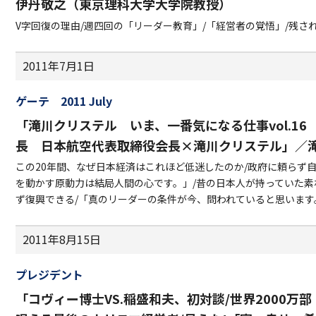
伊丹敬之（東京理科大学大学院教授）
V字回復の理由/週四回の「リーダー教育」/「経営者の覚悟」/残さ
2011年7月1日
ゲーテ 2011 July
「滝川クリステル いま、一番気になる仕事vol.1
長 日本航空代表取締役会長×滝川クリステル」／
この20年間、なぜ日本経済はこれほど低迷したのか/政府に頼らず
を動かす原動力は結局人間の心です。」/昔の日本人が持っていた素
ず復興できる/「真のリーダーの条件が今、問われていると思います
2011年8月15日
プレジデント
「コヴィー博士VS.稲盛和夫、初対談/世界2000万