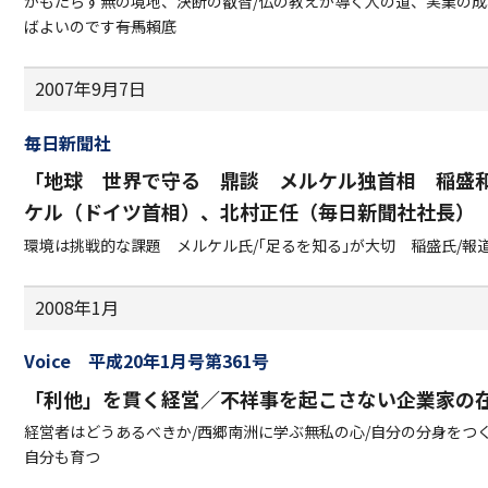
がもたらす無の境地、決断の叡智/仏の教えが導く人の道、実業の成
ばよいのです――有馬賴底
2007年9月7日
毎日新聞社
「地球 世界で守る 鼎談 メルケル独首相 稲盛
ケル（ドイツ首相）、北村正任（毎日新聞社社長）
環境は挑戦的な課題 メルケル氏/｢足るを知る｣が大切 稲盛氏/報
2008年1月
Voice 平成20年1月号第361号
「利他」を貫く経営／不祥事を起こさない企業家の
経営者はどうあるべきか/西郷南洲に学ぶ無私の心/自分の分身をつ
自分も育つ