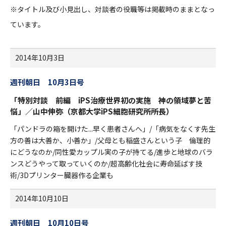
※タイトル及び小見出し、対談者の役職等は掲載時のままとなっ
ています。
2014年10月3日
週刊朝日 10月3日号
「特別対談 前編 iPS治療世界初の実施 神の領域夢と苦
悩」／山中伸弥（京都大学iPS細胞研究所所長）
「パンドラの箱を開けた...早く患者さんへ」/「病気をなくす先生
方の善は大善か、小善か」/父母とも稲盛さんという子 倫理的
にどうなのか/同性愛カップル実の子が持てる/進歩と地球のバラ
ンスどうやって取っていくのか/超高齢化社会に寿命延ばす技
術/3Dプリンター臓器作る企業も
2014年10月10日
週刊朝日 10月10日号