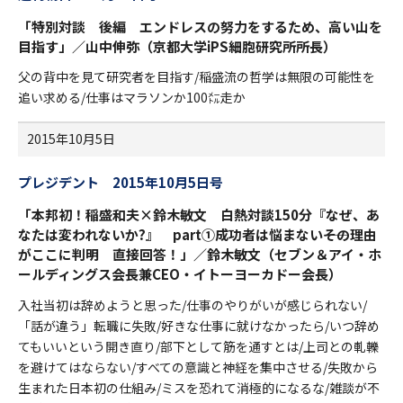
「特別対談 後編 エンドレスの努力をするため、高い山を
目指す」／山中伸弥（京都大学iPS細胞研究所所長）
父の背中を見て研究者を目指す/稲盛流の哲学は無限の可能性を
追い求める/仕事はマラソンか100㍍走か
2015年10月5日
プレジデント 2015年10月5日号
「本邦初！稲盛和夫×鈴木敏文 白熱対談150分『なぜ、あ
なたは変われないか?』 part①成功者は悩まない――その理由
がここに判明 直接回答！」／鈴木敏文（セブン＆アイ・ホ
ールディングス会長兼CEO・イトーヨーカドー会長）
入社当初は辞めようと思った/仕事のやりがいが感じられない/
「話が違う」転職に失敗/好きな仕事に就けなかったら/いつ辞め
てもいいという開き直り/部下として筋を通すとは/上司との軋轢
を避けてはならない/すべての意識と神経を集中させる/失敗から
生まれた日本初の仕組み/ミスを恐れて消極的になるな/雑談が不