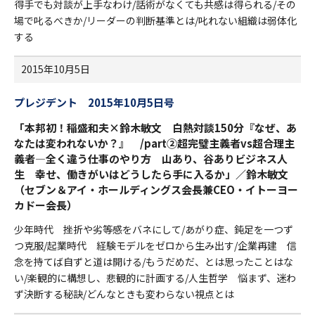
得手でも対談が上手なわけ/話術がなくても共感は得られる/その
場で叱るべきか/リーダーの判断基準とは/叱れない組織は弱体化
する
2015年10月5日
プレジデント 2015年10月5日号
「本邦初！稲盛和夫×鈴木敏文 白熱対談150分『なぜ、あ
なたは変われないか？』 /part②超完璧主義者vs超合理主
義者―全く違う仕事のやり方 山あり、谷ありビジネス人
生 幸せ、働きがいはどうしたら手に入るか」／鈴木敏文
（セブン＆アイ・ホールディングス会長兼CEO・イトーヨー
カドー会長）
少年時代 挫折や劣等感をバネにして/あがり症、鈍足を一つず
つ克服/起業時代 経験モデルをゼロから生み出す/企業再建 信
念を持てば自ずと道は開ける/もうだめだ、とは思ったことはな
い/楽観的に構想し、悲観的に計画する/人生哲学 悩まず、迷わ
ず決断する秘訣/どんなときも変わらない視点とは