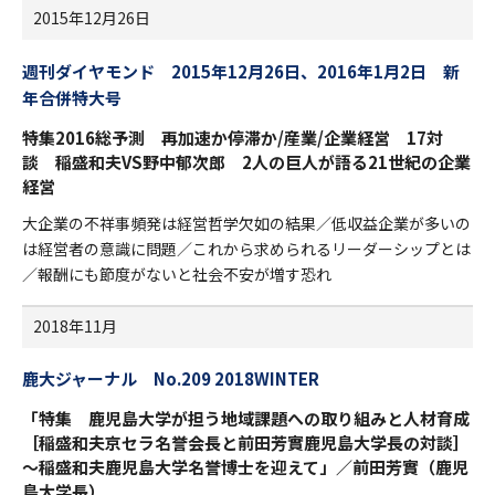
2015年12月26日
週刊ダイヤモンド 2015年12月26日、2016年1月2日 新
年合併特大号
特集2016総予測 再加速か停滞か/産業/企業経営 17対
談 稲盛和夫VS野中郁次郎 2人の巨人が語る21世紀の企業
経営
大企業の不祥事頻発は経営哲学欠如の結果／低収益企業が多いの
は経営者の意識に問題／これから求められるリーダーシップとは
／報酬にも節度がないと社会不安が増す恐れ
2018年11月
鹿大ジャーナル No.209 2018WINTER
「特集 鹿児島大学が担う地域課題への取り組みと人材育成
［稲盛和夫京セラ名誉会長と前田芳實鹿児島大学長の対談］
～稲盛和夫鹿児島大学名誉博士を迎えて」／前田芳實（鹿児
島大学長）