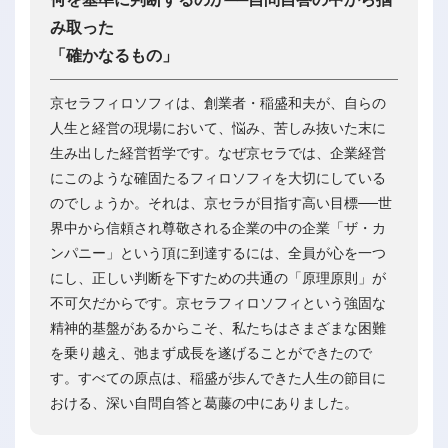
み取った
「確かなるもの」
京セラフィロソフィは、創業者・稲盛和夫が、自らの
人生と経営の現場において、悩み、苦しみ抜いた末に
生み出した経営哲学です。なぜ京セラでは、企業経営
にこのような確固たるフィロソフィを大切にしている
のでしょうか。それは、京セラが目指す高い目標──世
界中から信頼され尊敬される企業の中の企業「ザ・カ
ンパニー」という頂に到達するには、全員が心を一つ
にし、正しい判断を下すための共通の「原理原則」が
不可欠だからです。京セラフィロソフィという強固な
精神的基盤があるからこそ、私たちはさまざまな困難
を乗り越え、弛まず成長を遂げることができたので
す。すべての原点は、稲盛が歩んできた人生の節目に
おける、深い自問自答と葛藤の中にありました。