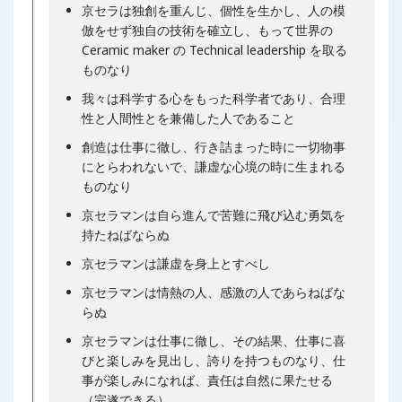
京セラは独創を重んじ、個性を生かし、人の模
倣をせず独自の技術を確立し、もって世界の
Ceramic maker の Technical leadership を取る
ものなり
我々は科学する心をもった科学者であり、合理
性と人間性とを兼備した人であること
創造は仕事に徹し、行き詰まった時に一切物事
にとらわれないで、謙虚な心境の時に生まれる
ものなり
京セラマンは自ら進んで苦難に飛び込む勇気を
持たねばならぬ
京セラマンは謙虚を身上とすべし
京セラマンは情熱の人、感激の人であらねばな
らぬ
京セラマンは仕事に徹し、その結果、仕事に喜
びと楽しみを見出し、誇りを持つものなり、仕
事が楽しみになれば、責任は自然に果たせる
（完遂できる）