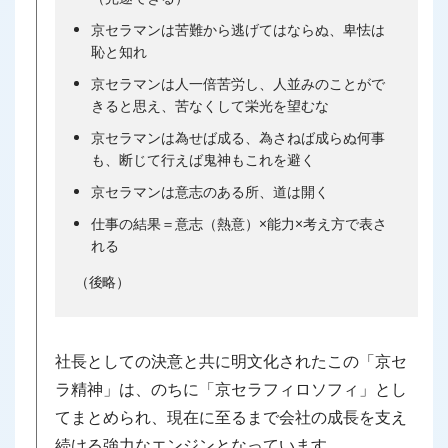
京セラマンは苦難から逃げてはならぬ、卑怯は
恥と知れ
京セラマンは人一倍苦労し、人並みのことがで
きると思え、苦なくして栄光を望むな
京セラマンは為せば成る、為さねば成らぬ何事
も、断じて行えば鬼神もこれを避く
京セラマンは意志のある所、道は開く
仕事の結果＝意志（熱意）×能力×考え方で表さ
れる
（後略）
社長としての決意と共に明文化されたこの「京セ
ラ精神」は、のちに「京セラフィロソフィ」とし
てまとめられ、現在に至るまで会社の成長を支え
続ける強力なエンジンとなっています。