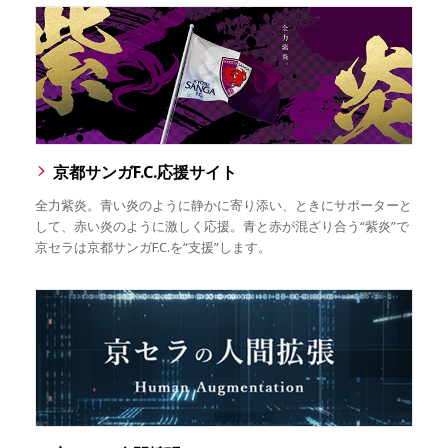
京都サンガF.C.応援サイト
全力紫炎。青い炎のように静かに寄り添い、ときにサポーターと
して、赤い炎のように激しく応援。青と赤が混ざり合う“紫炎”で
京セラは京都サンガF.C.を“支援”します。