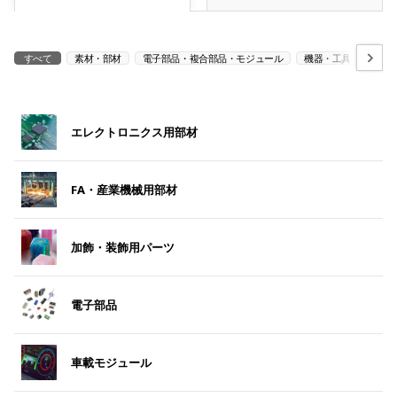
すべて
素材・部材
電子部品・複合部品・モジュール
機器・工具
ソリ
エレクトロニクス用部材
FA・産業機械用部材
加飾・装飾用パーツ
電子部品
車載モジュール