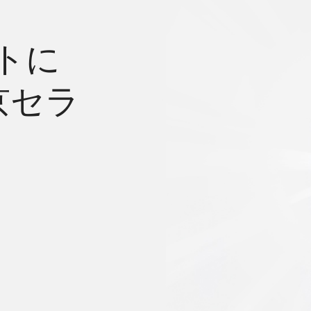
トに
京セラ