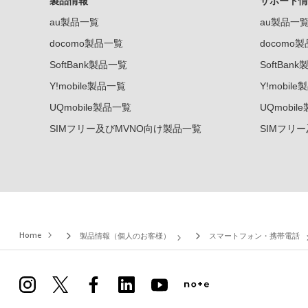
製品情報
サポート情
au製品一覧
au製品一
docomo製品一覧
docomo
SoftBank製品一覧
SoftBan
Y!mobile製品一覧
Y!mobil
UQmobile製品一覧
UQmobil
SIMフリー及びMVNO向け製品一覧
SIMフリ
Home
製品情報（個人のお客様）
スマートフォン・携帯電話