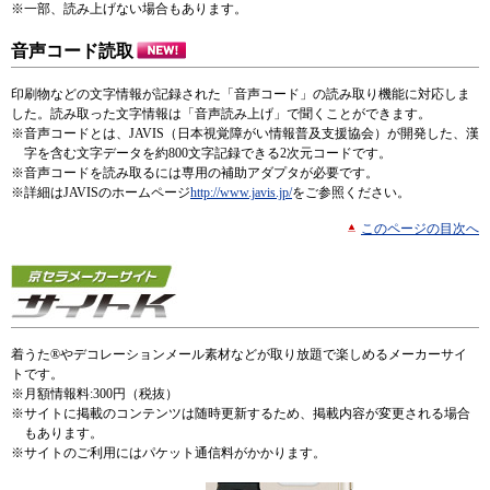
※
一部、読み上げない場合もあります。
音声コード読取
印刷物などの文字情報が記録された「音声コード」の読み取り機能に対応しま
した。読み取った文字情報は「音声読み上げ」で聞くことができます。
※
音声コードとは、JAVIS（日本視覚障がい情報普及支援協会）が開発した、漢
字を含む文字データを約800文字記録できる2次元コードです。
※
音声コードを読み取るには専用の補助アダプタが必要です。
※
詳細はJAVISのホームページ
http://www.javis.jp/
をご参照ください。
このページの目次へ
着うた®やデコレーションメール素材などが取り放題で楽しめるメーカーサイ
トです。
※
月額情報料:300円（税抜）
※
サイトに掲載のコンテンツは随時更新するため、掲載内容が変更される場合
もあります。
※
サイトのご利用にはパケット通信料がかかります。