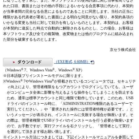
に従うことを了承し、また、本ソフトウェアの使用許諾に関し当事者間でなさ
れた口頭、書面またはその他の手段によるいかなる合意事項に代わり、本契約
が当事者間の完全なる合意によるものであることに同意します。当社の正当に
権限がある代表者が署名した書面による明白な同意がない限り、本契約条項の
いかなる変更も当社に対して効力を有しないものとします。本契約は、お客様
が本契約に違反した時点で自動的に解除されるものとし、この場合、お客様は
本ソフトウェア及び全ての複製物、改変物または他のプログラムに組み込まれ
た部分を破棄するものとします。
京セラ株式会社
（EXE形式, 6.60MB）
®
®
®
（Windows
7、Windows Vista
、Windows
XP）
※日本語版プリインストールモデルに限ります。
®
®
※Windows
7やWindows Vista
が搭載されているコンピュータでは、セキュリテ
ィ向上により、管理者権限をもつアカウントでログインしていても、ユーザ
がコンピュータ全体に影響を与えるような操作をしてしまうことを防止する
ため、通常は標準アカウントと同じ権限で動作しています。このため、USB
ドライバのインストール時に、「ADMINISTRATION権限のあるユーザーで
実行してください。」や「要求された操作には管理者特権が必要です。」と
いうメッセージが表示され、インストールに失敗する場合が御座います。そ
の際は、管理者権限でUSBドライバのインストールを行う必要が御座います
ので、お手数ですが、実行ファイルを右クリックし、「管理者として実行」
を選択して頂きます様お願い致します。
※インストール方法につきましては、下記インストールマニュアルを参照して