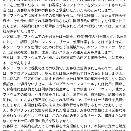
ェアをご使用ください。尚、お客様が本ソフトウェアをダウンロードされた場
合には、お客様が本契約の内容をご承諾いただいたものとみなします。
本ソフトウェアに関する全ての知的財産権は、当社に帰属し、また日本国著作
権法、その他の適用される著作権法ならびに国際条約の規定により保護されて
おります。本契約において明示的に付与される以外の権利については、全て当
社が保有いたします。
お客様は本ソフトウエアの全部または一部を、有償·無償の別を問わず、第三者
に対して、譲渡、貸与、レンタル、リース、使用許諾することはできません。
本ソフトウェアを使用するために行なう複製以外の、本ソフトウェアの一部ま
たは全部の複製、解析、改造、他システムへの組み込みを禁止します。
当社は、本ソフトウェアの仕様および関連資料の内容を将来予告なしに変更す
ることがあります。
本ソフトウェアは現状のままの状態で、お客様に提供されるものです。当社
は、本プログラムに関し、明示または黙示を問わず何らの保証も致しません。
特に商品性、特定の目的に対する適合性または第三者の権利を侵害しない旨の
保証は、一切行ないません。本プログラムのインストールまたは使用に関連し
てお客様に直接的または間接的に発生する一切の損害（ハードウェア、他のソ
フトウェアの破損、不具合等を含む。また、通常損害、特別損害、結果損害を
問わない。）および第三者からなされる請求について当社は一切責任を負担い
たしません。本項はお客様の法律上の権利行使を制限するものではありませ
ん。本プログラムに欠陥が発見された場合には、お客様の負担により必要な修
正を行なうものとし、当社は、このために必要となるサービス、修理または補
修にかかる一切の費用の負担を致しません。
お客様は、本契約を読んでその内容を十分理解しており、本契約に定める規定