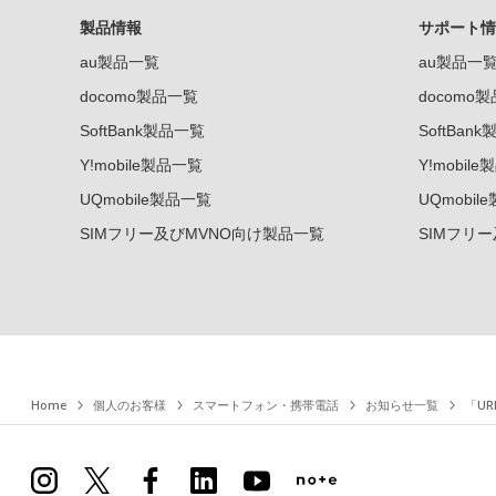
製品情報
サポート情
au製品一覧
au製品一
docomo製品一覧
docomo
SoftBank製品一覧
SoftBan
Y!mobile製品一覧
Y!mobil
UQmobile製品一覧
UQmobil
SIMフリー及びMVNO向け製品一覧
SIMフリ
Home
個人のお客様
スマートフォン・携帯電話
お知らせ一覧
「U