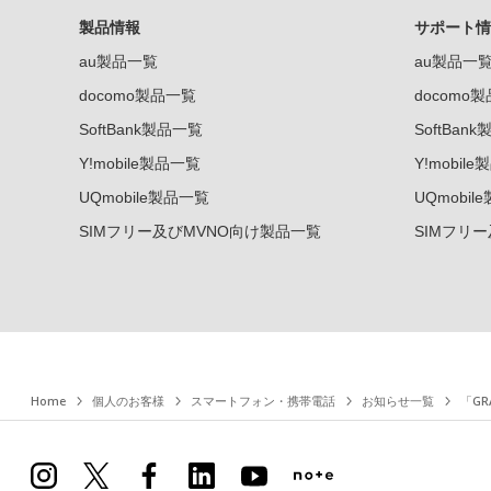
製品情報
サポート情
au製品一覧
au製品一
docomo製品一覧
docomo
SoftBank製品一覧
SoftBan
Y!mobile製品一覧
Y!mobil
UQmobile製品一覧
UQmobil
SIMフリー及びMVNO向け製品一覧
SIMフリ
Home
個人のお客様
スマートフォン・携帯電話
お知らせ一覧
「GR