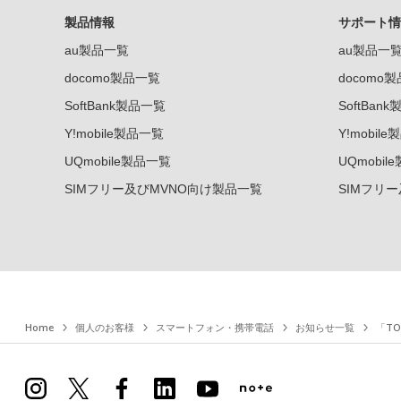
製品情報
サポート情
au製品一覧
au製品一
docomo製品一覧
docomo
SoftBank製品一覧
SoftBan
Y!mobile製品一覧
Y!mobil
UQmobile製品一覧
UQmobil
SIMフリー及びMVNO向け製品一覧
SIMフリ
Home
個人のお客様
スマートフォン・携帯電話
お知らせ一覧
「T