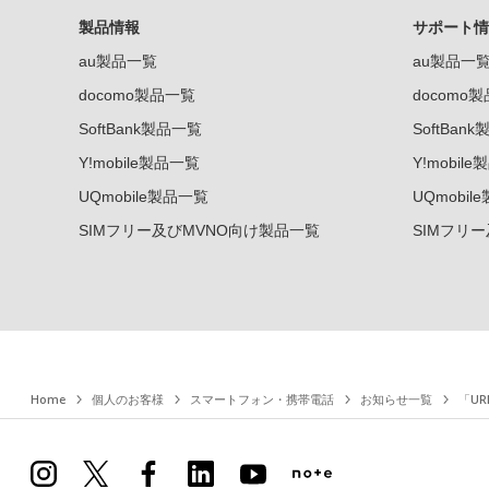
製品情報
サポート情
au製品一覧
au製品一
docomo製品一覧
docomo
SoftBank製品一覧
SoftBan
Y!mobile製品一覧
Y!mobil
UQmobile製品一覧
UQmobil
SIMフリー及びMVNO向け製品一覧
SIMフリ
Home
個人のお客様
スマートフォン・携帯電話
お知らせ一覧
「U