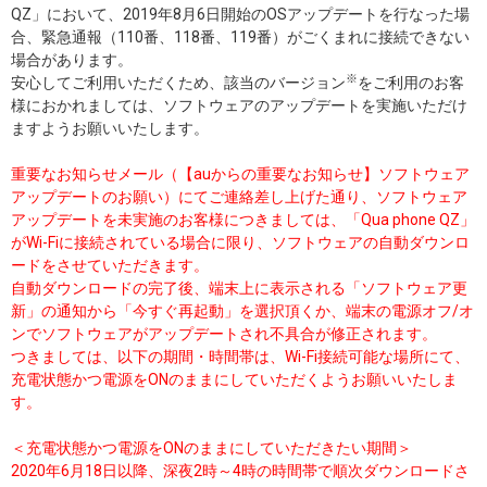
QZ」において、2019年8月6日開始のOSアップデートを行なった場
合、緊急通報（110番、118番、119番）がごくまれに接続できない
場合があります。
※
安心してご利用いただくため、該当のバージョン
をご利用のお客
様におかれましては、ソフトウェアのアップデートを実施いただけ
ますようお願いいたします。
重要なお知らせメール（【auからの重要なお知らせ】ソフト
ウェア
アップデートのお願い）にてご連絡差し上げた通り、ソフト
ウェア
アップデートを未実施のお客様につきましては、「Qua phone QZ」
がWi-Fiに接続されている場合に限り、ソフトウェアの自動ダウンロ
ードをさせていただきます。
自動ダウンロードの完了後、端末上に表示される「ソフト
ウェア
更
新」の通知から「今すぐ再起動」を選択頂くか、端末の電源オフ/オ
ンでソフト
ウェア
がアップデートされ不具合が修正されます。
つきましては、以下の期間・時間帯は、Wi-Fi接続可能な場所にて、
充電状態かつ電源をONのままにしていただくようお願いいたしま
す。
＜充電状態かつ電源をONのままにしていただきたい期間＞
2020年6月18日以降、深夜2時～4時の時間帯で順次ダウンロードさ