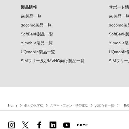
製品情報
サポート情
au製品一覧
au製品一
docomo製品一覧
docomo
SoftBank製品一覧
SoftBan
Y!mobile製品一覧
Y!mobil
UQmobile製品一覧
UQmobil
SIMフリー及びMVNO向け製品一覧
SIMフリ
Home
個人のお客様
スマートフォン・携帯電話
お知らせ一覧
「B