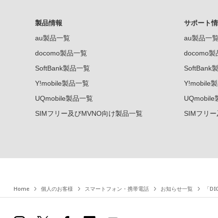
製品情報
サポート情
au製品一覧
au製品一
docomo製品一覧
docomo
SoftBank製品一覧
SoftBan
Y!mobile製品一覧
Y!mobil
UQmobile製品一覧
UQmobil
SIMフリー及びMVNO向け製品一覧
SIMフリ
Home
個人のお客様
スマートフォン・携帯電話
お知らせ一覧
「D