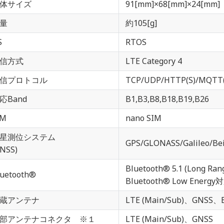
体サイズ
91[mm]×68[mm]×24[mm]
量
約105[g]
S
RTOS
信方式
LTE Category 4
信プロトコル
TCP/UDP/HTTP(S)/MQTT(
応Band
B1,B3,B8,B18,B19,B26
IM
nano SIM
星測位システム
GPS/GLONASS/Galileo/Be
GNSS)
Bluetooth® 5.1 (Long Ra
luetooth®
Bluetooth® Low Energy対
蔵アンテナ
LTE (Main/Sub)、GNSS、B
部アンテナコネクタ ※１
LTE (Main/Sub)、GNSS