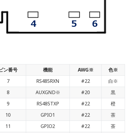
ピン番号
機能
AWG※
色※
7
RS485RXN
#22
白※
8
AUXGND※
#20
黒
9
RS485TXP
#22
橙
10
GPIO1
#22
茶
11
GPIO2
#22
茶