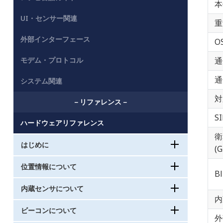
本
UI・センサー関連
重
外部インターフェース
O
モデム・プロトコル
通
通
システム関連
対
－リファレンス－
S
ハードウェアリファレンス
衛
はじめに
(
位置情報について
B
内蔵センサについて
内
ビーコンについて
外