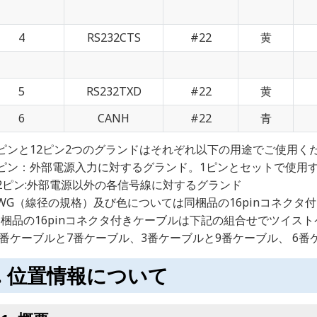
4
RS232CTS
#22
黄
5
RS232TXD
#22
黄
6
CANH
#22
青
ピンと12ピン2つのグランドはそれぞれ以下の用途でご使用く
ピン：外部電源入力に対するグランド。1ピンとセットで使用
2ピン:外部電源以外の各信号線に対するグランド
WG（線径の規格）及び色については同梱品の16pinコネクタ
梱品の16pinコネクタ付きケーブルは下記の組合せでツイス
ケーブルと7番ケーブル、3番ケーブルと9番ケーブル、 6番
位置情報について