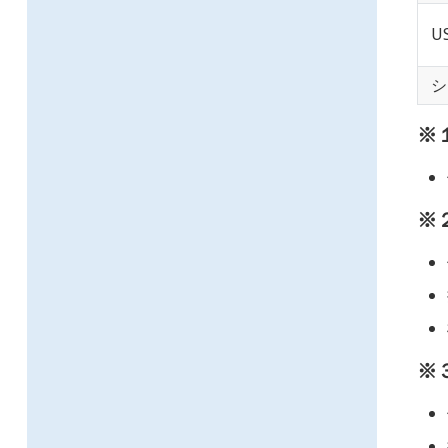
U
シ
※
※
※