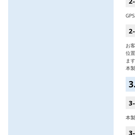
GP
お
位置
ま
本
本