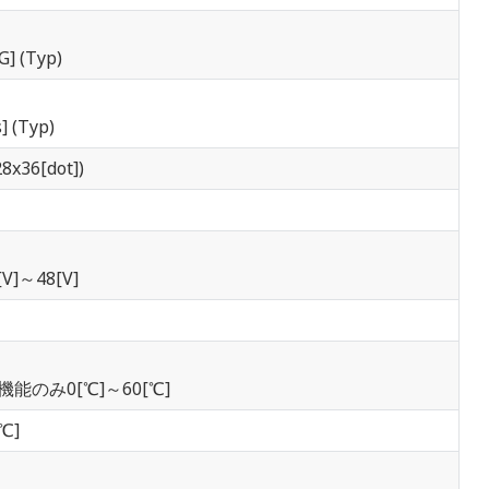
 (Typ)
(Typ)
x36[dot])
]～48[V]
-A機能のみ0[℃]～60[℃]
℃]