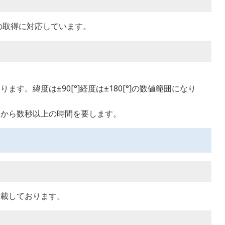
位置情報の取得に対応しています。
。緯度は±90[°]経度は±180[°]の数値範囲になり
てから数秒以上の時間を要します。
搭載しております。