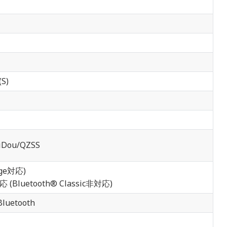
S)
iDou/QZSS
nge対応)
応 (Bluetooth® Classic非対応)
luetooth