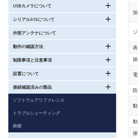
USBカメラについて
加
シリアルI/Oについて
ジ
外部アンテナについて
動作の確認方法
表
操
制限事項と注意事項
設置について
電
接続確認済みの製品
防
ソフトウェアリファレンス
動
トラブルシューティング
動
商標
保