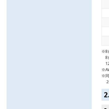
※8
8
1
※A
※同
2番