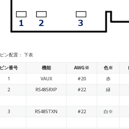
ピン配置： 下表
ピン番号
機能
AWG※
色※
1
VAUX
#20
赤
2
RS485RXP
#22
緑
3
RS485TXN
#22
白※