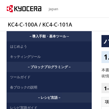
Japan
KC4-C-100A / KC4-C-101A
－導入手順・基本ツール－
はじめよう
キッティングツール
－ブロックプログラミング－
本書
術
ツールガイド
各ブロックの説明
－レシピ言語－
項
レシピ言語ガイド