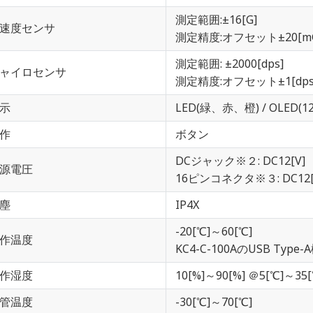
測定範囲:±16[G]
速度センサ
測定精度:オフセット±20[mG]
測定範囲: ±2000[dps]
ャイロセンサ
測定精度:オフセット±1[dps] 
示
LED(緑、赤、橙) / OLED(128
作
ボタン
DCジャック※２: DC12[V]
源電圧
16ピンコネクタ※３: DC12[V
塵
IP4X
-20[℃]～60[℃]
作温度
KC4-C-100AのUSB Type
作湿度
10[%]～90[%] ＠5[℃]～35[
管温度
-30[℃]～70[℃]