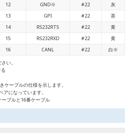
12
GND※
#22
灰
13
GPI
#22
茶
14
RS232RTS
#22
黄
15
RS232RXD
#22
黄
16
CANL
#22
白※
ださい。
する
付きケーブルの仕様を示します。
トペアになっています。
ケーブルと16番ケーブル