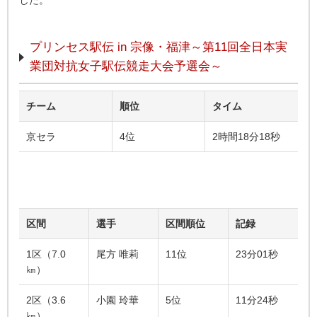
した。
プリンセス駅伝 in 宗像・福津～第11回全日本実
業団対抗女子駅伝競走大会予選会～
チーム
順位
タイム
京セラ
4位
2時間18分18秒
区間
選手
区間順位
記録
1区（7.0
尾方 唯莉
11位
23分01秒
㎞）
2区（3.6
小園 玲華
5位
11分24秒
㎞）