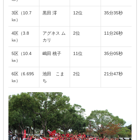
3区（10.7
黒田 澪
12位
35分35秒
㎞）
4区（3.8
アグネス ム
2位
11分26秒
㎞）
カリ
5区（10.4
嶋田 桃子
11位
35分05秒
㎞）
6区（6.695
池田 こま
2位
21分47秒
㎞）
ち