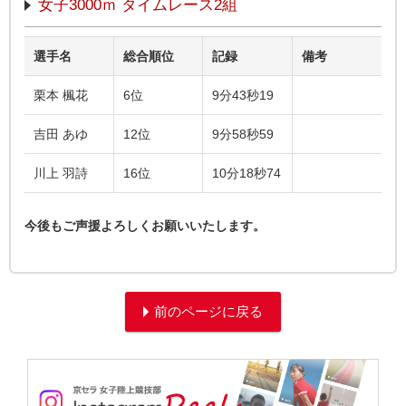
女子3000ｍ タイムレース2組
選手名
総合順位
記録
備考
栗本 楓花
6位
9分43秒19
吉田 あゆ
12位
9分58秒59
川上 羽詩
16位
10分18秒74
今後もご声援よろしくお願いいたします。
前のページに戻る