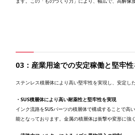
ます。この「ものづくり力」により、幅広で、高解像
03：
産業用途での安定稼働と堅牢性
ステンレス積層体により高い堅牢性を実現し、安定し
・SUS積層体により高い耐薬性と堅牢性を実現
インク流路をSUSパーツの積層体で構成することで高
能となっております。金属の積層体は衝撃や変形に強