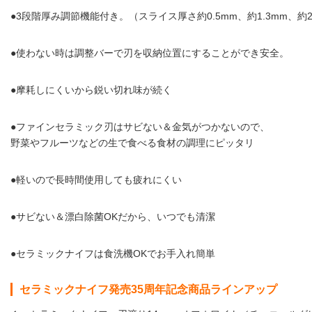
●3段階厚み調節機能付き。（スライス厚さ約0.5mm、約1.3mm、約2
●使わない時は調整バーで刃を収納位置にすることができ安全。
●摩耗しにくいから鋭い切れ味が続く
●ファインセラミック刃はサビない＆金気がつかないので、
野菜やフルーツなどの生で食べる食材の調理にピッタリ
●軽いので長時間使用しても疲れにくい
●サビない＆漂白除菌OKだから、いつでも清潔
●セラミックナイフは食洗機OKでお手入れ簡単
セラミックナイフ発売35周年記念商品ラインアップ