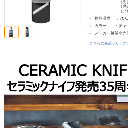
（刃）ファ
（厚み調節
（プロテク
耐熱温度 ：70℃
カラー ：チャ
メーカー希望小売価格
こちらの商品シリーズ