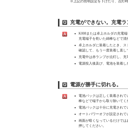
※
上記の照明設定を下げたり、点灯
充電ができない。充電ラ
K008または卓上ホルダの充電
充電端子を乾いた綿棒などで清
卓上ホルダに装着したとき、ス
確認して、もう一度装着し直し
充電中は赤ランプが点灯し、充
電源投入後及び、電池を装着し
電源が勝手に切れる。
電池パックは正しく装着されて
棒などで端子から取り除いてく
電池パックは十分に充電されて
オートパワーオフが設定されてい
画面が暗くなっているだけでは
押してください。