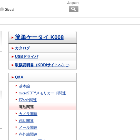
Global
簡単ケータイ K008
カタログ
USBドライバ
取扱説明書（KDDIサイトへ）
Q&A
基本編
microSD™メモリカード関連
EZweb関連
電池関連
カメラ関連
通話関連
メール関連
赤外線関連