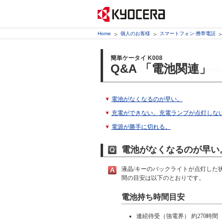
Home
個人のお客様
スマートフォン·携帯電話
簡単ケータイ K008
Q&A 「電池関連」
電池がなくなるのが早い。
充電ができない。充電ランプが点灯しな
電源が勝手に切れる。
電池がなくなるのが早い
液晶/キーのバックライトが点灯した
間の目安は以下のとおりです。
電池持ち時間目安
連続待受（強電界） 約270時間