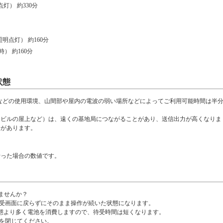
） 約330分
明点灯） 約160分
） 約160分
状態
などの使用環境、山間部や屋内の電波の弱い場所などによってご利用可能時間は半
（ビルの屋上など）は、遠くの基地局につながることがあり、送信出力が高くなりま
合があります。
行った場合の数値です。
いませんか？
待受画面に戻らずにそのまま操作が続いた状態になります。
態より多く電池を消費しますので、待受時間は短くなります。
8を閉じてください。