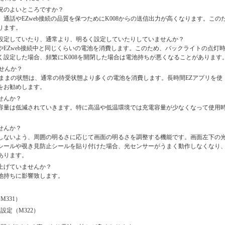
況のよいところですか？
通話やEZweb接続の品質を保つためにK008からの送信出力が高くなります。この
ります。
設定していたり、通常より、明るく設定していたりしていませんか？
EZweb接続中と同じくらいの電池を消費します。このため、バックライトの点灯
く設定した場合、頻繁にK008を開閉した場合は電池持ちが悪くなることがあります
せんか？
たままの状態は、通常の待受状態より多くの電池を消費します。長時間EZアプリを使
をお勧めします。
せんか？
容量は低減されていきます。特に高温や低温環境では充電容量が少なくなって使用
せんか？
しないよう、周囲の明るさに応じて画面の明るさを調整する機能です。画面左下の
シールや覗き見防止シールを貼り付けた場合、光センサーがうまく動作しなくなり
あります。
上げていませんか？
池持ちに影響致します。
331）
設定（M322）