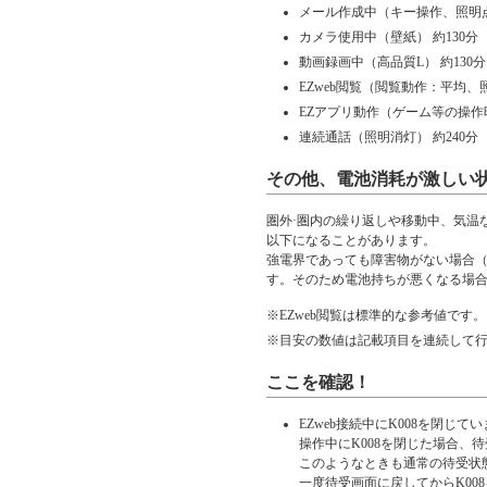
メール作成中（キー操作、照明点灯
カメラ使用中（壁紙） 約130分
動画録画中（高品質L） 約130分
EZweb閲覧（閲覧動作：平均、照
EZアプリ動作（ゲーム等の操作時
連続通話（照明消灯） 約240分
その他、電池消耗が激しい
圏外·圏内の繰り返しや移動中、気温
以下になることがあります。
強電界であっても障害物がない場合
す。そのため電池持ちが悪くなる場
※
EZweb閲覧は標準的な参考値です。
※
目安の数値は記載項目を連続して
ここを確認！
EZweb接続中にK008を閉じて
操作中にK008を閉じた場合、
このようなときも通常の待受状
一度待受画面に戻してからK00