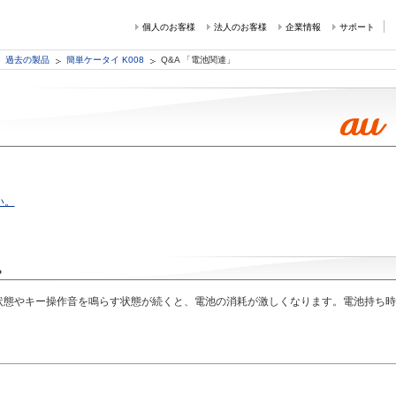
個人のお客様
法人のお客様
企業情報
サポート
過去の製品
簡単ケータイ K008
Q&A 「電池関連」
い。
。
状態やキー操作音を鳴らす状態が続くと、電池の消耗が激しくなります。電池持ち時