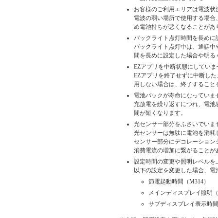
お客様のご利用エリアは電波状
電波の弱い場所で使用する場合、
め電池持ちが悪くなることがあ
バックライト点灯時間を長めに
バックライト点灯中は、通話中や
間を長めに設定した場合や明る
EZアプリを中断状態にしていま
EZアプリを終了せずに中断し
用しない場合は、終了すること
電池パックが寿命になっていま
充放電を繰り返すにつれ、電池
間が短くなります。
光センサー部分をふさいでいま
光センサーは無駄に電池を消耗
センサー部分にデコレーション
消費電流の増加に繋がることが
設定時間の変更や照明レベルを
以下の設定を変更した場合、電
節電起動時間（M314）
メインディスプレイ照明（M
サブディスプレイ表示時間