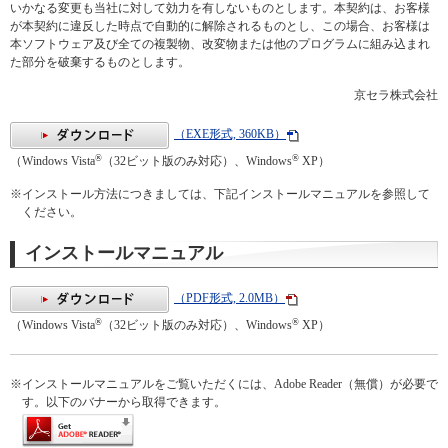
いかなる変更も当社に対して効力を有しないものとします。本契約は、お客様
が本契約に違反した時点で自動的に解除されるものとし、この場合、お客様は
本ソフトウェア及び全ての複製物、改変物または他のプログラムに組み込まれ
た部分を破棄するものとします。
京セラ株式会社
（EXE形式, 360KB）
®
®
（Windows Vista
（32ビット版のみ対応）、Windows
XP）
※
インストール方法につきましては、下記インストールマニュアルを参照して
ください。
インストールマニュアル
（PDF形式, 2.0MB）
®
®
（Windows Vista
（32ビット版のみ対応）、Windows
XP）
※
インストールマニュアルをご覧いただくには、Adobe Reader（無償）が必要で
す。以下のバナーから取得できます。