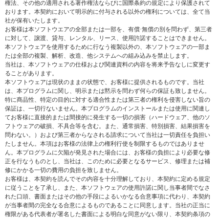
権法、その他の適用される著作権法ならびに国際条約の規定により保護されて
おります。本契約において明示的に付与される以外の権利については、全て当
社が保有いたします。
お客様は本ソフトウエアの全部または一部を、有償·無償の別を問わず、第三者
に対して、譲渡、貸与、レンタル、リース、使用許諾することはできません。
本ソフトウェアを使用するために行なう複製以外の、本ソフトウェアの一部ま
たは全部の複製、解析、改造、他システムへの組み込みを禁止します。
当社は、本ソフトウェアの仕様および関連資料の内容を将来予告なしに変更す
ることがあります。
本ソフトウェアは現状のままの状態で、お客様に提供されるものです。当社
は、本プログラムに関し、明示または黙示を問わず何らの保証も致しません。
特に商品性、特定の目的に対する適合性または第三者の権利を侵害しない旨の
保証は、一切行ないません。本プログラムのインストールまたは使用に関連し
てお客様に直接的または間接的に発生する一切の損害（ハードウェア、他のソ
フトウェアの破損、不具合等を含む。また、通常損害、特別損害、結果損害を
問わない。）および第三者からなされる請求について当社は一切責任を負担い
たしません。本項はお客様の法律上の権利行使を制限するものではありませ
ん。本プログラムに欠陥が発見された場合には、お客様の負担により必要な修
正を行なうものとし、当社は、このために必要となるサービス、修理または補
修にかかる一切の費用の負担を致しません。
お客様は、本契約を読んでその内容を十分理解しており、本契約に定める規定
に従うことを了承し、また、本ソフトウェアの使用許諾に関し当事者間でなさ
れた口頭、書面またはその他の手段によるいかなる合意事項に代わり、本契約
が当事者間の完全なる合意によるものであることに同意します。当社の正当に
権限がある代表者が署名した書面による明白な同意がない限り、本契約条項の