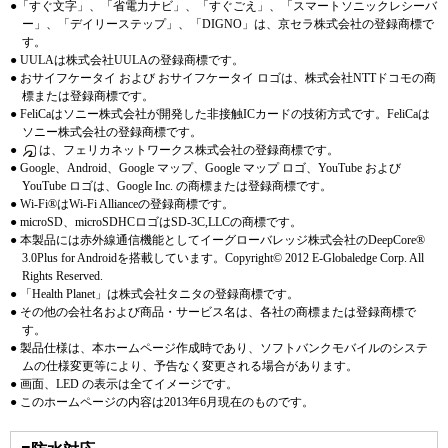
●「すぐ文字」、「省電力ナビ」、「すぐごえ」、「スマートソニックレシーバ
ー」、「デイリーステップ」、「DIGNO」は、京セラ株式会社の登録商標で
す。
● UULAは株式会社UULAの登録商標です。
● おサイフケータイ および おサイフケータイ ロゴは、株式会社NTTドコモの商
標または登録商標です。
● FeliCaはソニー株式会社が開発した非接触ICカードの技術方式です。FeliCaは
ソニー株式会社の登録商標です。
●
は、フェリカネットワークス株式会社の登録商標です。
● Google、Android、Google マップ、Google マップ ロゴ、YouTube および
YouTube ロゴは、Google Inc. の商標または登録商標です。
● Wi-Fi®はWi-Fi Allianceの登録商標です。
● microSD、microSDHCロゴはSD-3C,LLCの商標です。
● 本製品には赤外線通信機能としてイーグローバレッジ株式会社のDeepCore®
3.0Plus for Androidを搭載しています。Copyright© 2012 E-Globaledge Corp. All
Rights Reserved.
● 「Health Planet」は株式会社タニタの登録商標です。
● その他の会社名および商品・サービス名は、各社の商標または登録商標で
す。
● 製品仕様は、本ホームページ作成時であり、ソフトバンクモバイルのシステ
ムの仕様変更等により、予告なく変更される場合があります。
● 画面、LED の表示は全てイメージです。
● このホームページの内容は2013年6月現在のものです。