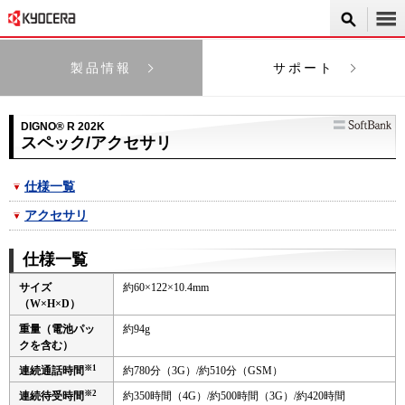
製品情報
サポート
DIGNO® R 202K
スペック/アクセサリ
仕様一覧
アクセサリ
仕様一覧
サイズ
約60×122×10.4mm
（W×H×D）
重量（電池パッ
約94g
クを含む）
※1
連続通話時間
約780分（3G）/約510分（GSM）
※2
連続待受時間
約350時間（4G）/約500時間（3G）/約420時間