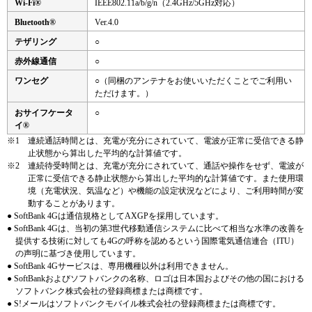
Wi-Fi®
IEEE802.11a/b/g/n（2.4GHz/5GHz対応）
Bluetooth®
Ver.4.0
テザリング
○
赤外線通信
○
ワンセグ
○（同梱のアンテナをお使いいただくことでご利用い
ただけます。）
おサイフケータ
○
イ®
※1
連続通話時間とは、充電が充分にされていて、電波が正常に受信できる静
止状態から算出した平均的な計算値です。
※2
連続待受時間とは、充電が充分にされていて、通話や操作をせず、電波が
正常に受信できる静止状態から算出した平均的な計算値です。また使用環
境（充電状況、気温など）や機能の設定状況などにより、ご利用時間が変
動することがあります。
● SoftBank 4Gは通信規格としてAXGPを採用しています。
● SoftBank 4Gは、当初の第3世代移動通信システムに比べて相当な水準の改善を
提供する技術に対しても4Gの呼称を認めるという国際電気通信連合（ITU）
の声明に基づき使用しています。
● SoftBank 4Gサービスは、専用機種以外は利用できません。
● SoftBankおよびソフトバンクの名称、ロゴは日本国およびその他の国における
ソフトバンク株式会社の登録商標または商標です。
● S!メールはソフトバンクモバイル株式会社の登録商標または商標です。