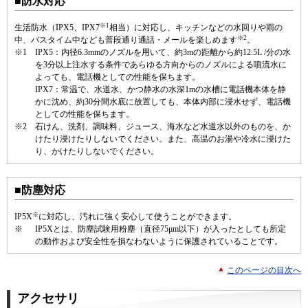
■防水対応
※1
生活防水（IPX5、IPX7
相当）に対応し、キッチンなどの水回りや雨の
※2
中、バスタイム中なども普段通り通話・メールを楽しめます
。
※1
IPX5：内径6.3mmのノズルを用いて、約3mの距離から約12.5L /分の水
を3分以上注水する条件であらゆる方向からのノズルによる噴流水に
よっても、電話機としての性能を保ちます。
IPX7：常温で、水道水、かつ静水の水深1mの水槽に電話機本体を静
かに沈め、約30分間水底に放置しても、本体内部に浸水せず、電話機
としての性能を保ちます。
※2
石けん、洗剤、調味料、ジュース、海水など水道水以外のものを、か
けたり浸けたりしないでください。また、高温のお湯や冷水に浸けた
り、かけたりしないでください。
■防塵対応
※
IP5X
に対応し、汚れに強く安心して使うことができます。
※
IP5Xとは、防塵試験用粉塵（直径75μm以下）が入ったとしても所定
の動作および安全性を損なわないように保護されていることです。
このページの目次へ
アクセサリ