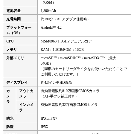
（GSM）
電池容量
1,800mAh
充電時間
約190分（ACアダプタ使用時）
プラットフォー
Android™ 4.2
ム（OS）
CPU
MSM8960(1.5GHz)デュアルコア
メモリ
RAM：1.5GB/ROM：16GB
外部メモリ
microSD™ / microSDHC™ / microSDXC™（最大
64GB）
（同梱のカードリーダライタをお使いいただくことで
ご利用いただけます。）
ディスプレイ
約4.3インチHD液晶
カ
アウトカ
有効画素数約810万画素CMOSカメラ
メ
メラ
（AF/手ブレ補正付き）
ラ
インカメ
有効画素数約32万画素CMOSカメラ
ラ
防水
IPX5/IPX7
防塵
IP5X