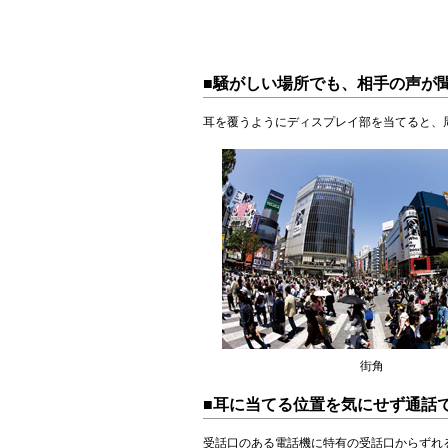
■騒がしい場所でも、相手の声が
耳を覆うようにディスプレイ部を当てると、
街角
■耳に当てる位置を気にせず通話
受話口のある電話機に特有の受話口からずれ