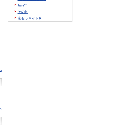
Java™
その他
京セラサイトK
へ
き
へ