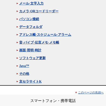
メール·文字入力
カメラ·QRコードリーダー
パソコン接続
データフォルダ
アドレス帳·スケジュール·アラーム
音·バイブ·伝言メモ·メモ帳
画面·照明·時計
ソフトウェア更新
Java™
その他
京セラサイトK
このページの先頭へ
スマートフォン・携帯電話