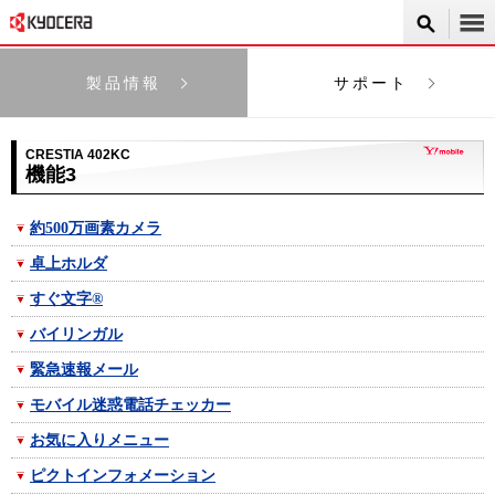
製品情報
サポート
CRESTIA 402KC
機能3
約500万画素カメラ
卓上ホルダ
すぐ文字®
バイリンガル
緊急速報メール
モバイル迷惑電話チェッカー
お気に入りメニュー
ピクトインフォメーション