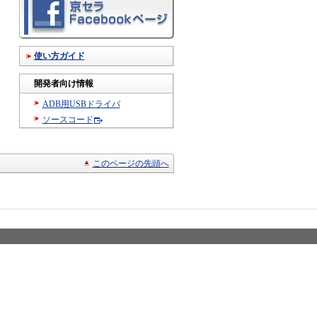
使い方ガイド
開発者向け情報
ADB用USBドライバ
ソースコード
このページの先頭へ
© KYOCERA Cor