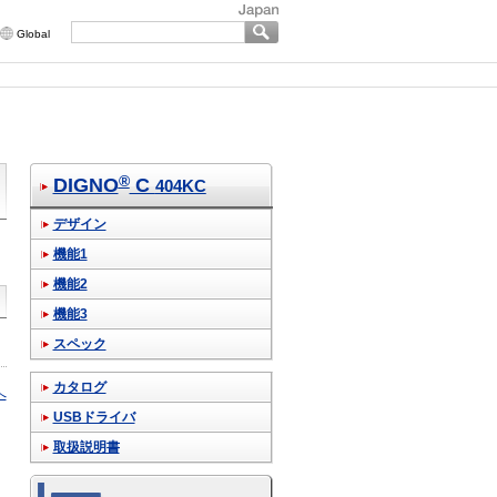
Global
®
DIGNO
C
404KC
デザイン
機能1
機能2
機能3
スペック
カタログ
へ
USBドライバ
取扱説明書