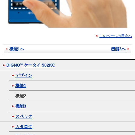
このページの目次へ
機能1へ
機能3へ
®
DIGNO
ケータイ 502KC
デザイン
機能1
機能2
機能3
スペック
カタログ