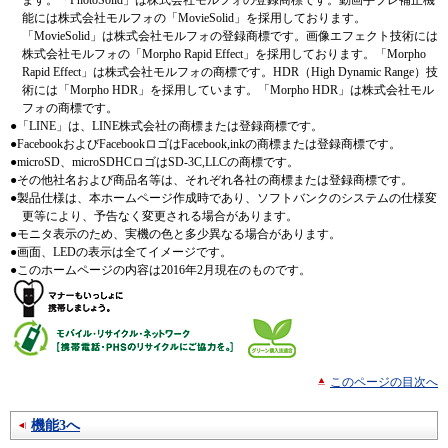
ます。「PhotoSolid」は株式会社モルフォの登録商標です。動画手ブレ補正機
能には株式会社モルフォの「MovieSolid」を採用しております。
「MovieSolid」は株式会社モルフォの登録商標です。画像エフェクト技術には
株式会社モルフォの「Morpho Rapid Effect」を採用しております。「Morpho
Rapid Effect」は株式会社モルフォの商標です。HDR（High Dynamic Range）技
術には「Morpho HDR」を採用しています。「Morpho HDR」は株式会社モル
フォの商標です。
●
「LINE」は、LINE株式会社の商標または登録商標です。
●
FacebookおよびFacebookロゴはFacebook,inkの商標または登録商標です。
●
microSD、microSDHCロゴはSD-3C,LLCの商標です。
●
その他社名および商品名等は、それぞれ各社の商標または登録商標です。
●
製品仕様は、本ホームページ作成時であり、ソフトバンクのシステムの仕様変
更等により、予告なく変更される場合があります。
●
モニタ表示のため、実機の色と多少異なる場合があります。
●
画面、LEDの表示は全てイメージです。
●
このホームページの内容は2016年2月現在のものです。
このページの目次へ
機能3へ