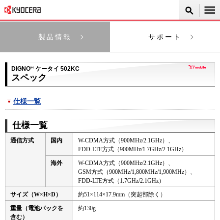
製品情報
サポート
DIGNO
®
ケータイ 502KC
スペック
仕様一覧
仕様一覧
通信方式
国内
W-CDMA方式（900MHz/2.1GHz）、
FDD-LTE方式（900MHz/1.7GHz/2.1GHz）
海外
W-CDMA方式（900MHz/2.1GHz）、
GSM方式（900MHz/1,800MHz/1,900MHz）、
FDD-LTE方式（1.7GHz/2.1GHz）
サイズ（W×H×D）
約51×114×17.9mm（突起部除く）
重量（電池パックを
約130g
含む）