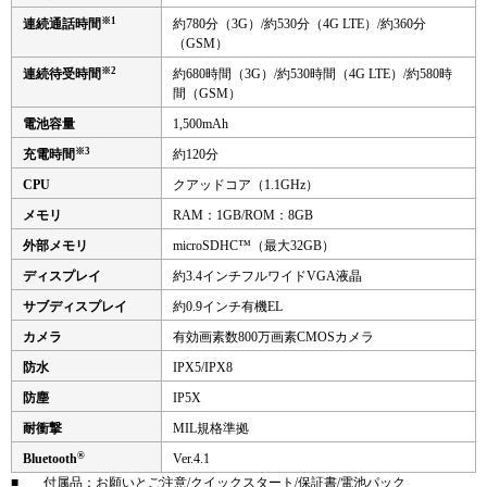
※1
連続通話時間
約780分（3G）/約530分（4G LTE）/約360分
（GSM）
※2
連続待受時間
約680時間（3G）/約530時間（4G LTE）/約580時
間（GSM）
電池容量
1,500mAh
※3
充電時間
約120分
CPU
クアッドコア（1.1GHz）
メモリ
RAM：1GB/ROM：8GB
外部メモリ
microSDHC™（最大32GB）
ディスプレイ
約3.4インチフルワイドVGA液晶
サブディスプレイ
約0.9インチ有機EL
カメラ
有効画素数800万画素CMOSカメラ
防水
IPX5/IPX8
防塵
IP5X
耐衝撃
MIL規格準拠
®
Bluetooth
Ver.4.1
■
付属品：お願いとご注意/クイックスタート/保証書/電池パック