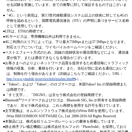
せる試験を実施しています。全ての衝撃に対して保証するものではございま
せん。
●
「4G」という表現は、第3.5世代移動通信システム以上の技術に対しても4Gの
呼称を認めるという、国際電気通信連合（ITU）の声明に基づきサービス名称
として使用しています。
●
LTEは、ETSIの商標です。
●
4Gサービスは、専用機種以外は利用できません。
●
4Gご利用のエリアによっては、下り最大75Mbpsまたは37.5Mbpsとなります。
対応エリアについては、ワイモバイルホームページをご確認ください。
●
ベストエフォート方式のため、回線の混雑状況や通信環境などにより、通信速
度が低下、または通信できなくなる場合がございます。
●
お客さまへのよりよいネットワーク品質を提供するため通信毎にトラフィック
情報の収集、分析、蓄積を行います。また、当社が別に定める通信において
は、制御を行う場合があります（詳細はこちらでご確認ください。URL：
http://www.ymobile.jp/service/info/tsushin.html
）。
●
「Yahoo!」および「Yahoo!」のロゴマークは、米国Yahoo! Inc.の登録商標また
は商標です。
●
「すぐ文字」、「DIGNO」は京セラ株式会社の登録商標です。
®
●
Bluetooth
ワードマークおよびロゴは、Bluetooth SIG, Inc.が所有する登録商標
であり、京セラ株式会社は、これら商標を使用する許可を受けています。
●
文字変換は、オムロンソフトウェア株式会社のiWnn IMEを使用しています。
iWnn IME©OMRON SOFTWARE Co., Ltd. 2009-2016 All Rights Reserved.
●
本製品には、株式会社リムコーポレーションの書体を搭載しています。
●
静止画手ブレ補正機能には株式会社モルフォの「PhotoSolid」を採用しており