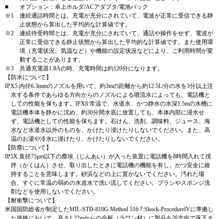
■
オプション：卓上ホルダ/ACアダプタ/電池パック
※1
連続通話時間とは、充電が充分にされていて、電波が正常に受信できる静
止状態から算出した平均的な計算値です。
※2
連続待受時間とは、充電が充分にされていて、通話や操作をせず、電波が
正常に受信できる静止状態から算出した平均的な計算値です。また使用環
境（充電状況、気温など）や機能の設定状況などにより、ご利用時間が変
動することがあります。
※3
共通充電器1.8Aの時、充電時間は約120分になります。
【防水について】
IPX5:内径6.3mmのノズルを用いて、約3mの距離から約12.5L/分の水を3分以上注
水する条件であらゆる方向からのノズルによる噴流水によっても、電話機と
しての性能を保ちます。IPX8:常温で、水道水、かつ静水の水深1.5mの水槽に
電話機本体を静かに沈め、約30分間水底に放置しても、本体内部に浸水せ
ず、電話機としての性能を保ちます。石けん、洗剤、調味料、ジュース、海
水など水道水以外のものを、かけたり浸けたりしないでください。また、高
温のお湯や冷水に浸けたり、かけたりしないでください。
【防塵について】
IP5X:直径75μm以下の塵埃（じんあい）が入った装置に電話機を8時間入れて撹
拌（かくはん）させ、取り出したときに電話機の機能を有し、かつ安全に維
持することを意味します。砂浜などの上に置かないでください。汚れた場
合、すぐに常温の弱めの水道水で洗い流してください。ブラシやスポンジ洗
剤などを使用しないでください。
【耐衝撃について】
米国国防総省が制定したMIL-STD-810G Method 516.7:Shock-ProcedurelVに準拠し
た規格において、高さ1.22mからの合板（ラワン材）に製品を26方向で落下さ