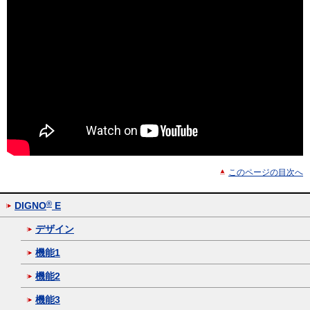
このページの目次へ
®
DIGNO
E
デザイン
機能1
機能2
機能3