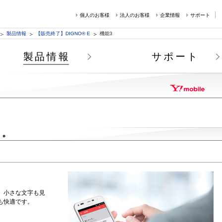
個人のお客様
法人のお客様
企業情報
サポート
製品情報
【販売終了】DIGNO® E
機能3
製品情報
サポート
く。
、小さな文字も見
も快適です。