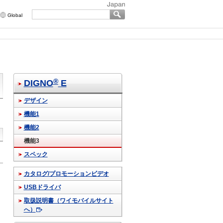
Global
®
DIGNO
E
デザイン
機能1
機能2
機能3
スペック
カタログ/プロモーションビデオ
USBドライバ
取扱説明書（ワイモバイルサイト
へ）