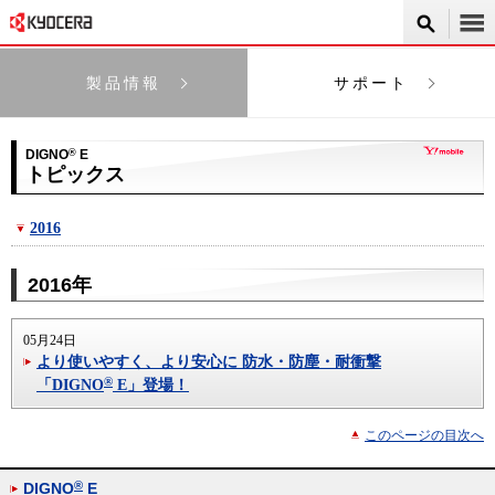
製品情報
サポート
DIGNO
®
E
トピックス
2016
2016年
05月24日
より使いやすく、より安心に 防水・防塵・耐衝撃
®
「DIGNO
E」登場！
このページの目次へ
®
DIGNO
E