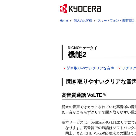
Home
個人のお客様
スマートフォン・携帯電話
DIGNO
®
ケータイ
機能2
聞き取りやすいクリアな音声
サクサ
聞き取りやすいクリアな音
※
高音質通話 VoLTE
従来の音声ではカットされていた高音域の音
め、音がこもらずクリアで聞き取りやすい通
※
本サービスは、SoftBank 4G LTEエリア
なります。高音質での通話はソフトバンクのV
同士、またはHD Voice対応端末との通話