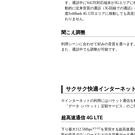
す。通話中にVoLTE対応端末が3Gエリア
動的に従来音質の通話（3G回線での通話
度SoftBank 4G LTEエリアに移動しても
わりません。
聞こえ調整
利用シーンに合わせて好みの音質を選べます
また、通話中でも調整が可能です。
サクサク快適インターネッ
※
インターネットの利用にはパケット通信を
「データ（パケット）定額サービス」のご
超高速通信 4G LTE
※1※2
下り最大112.5Mbps
を実現する超高速通
覧や音楽ダウンロードなどの大容量データ通