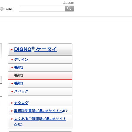
Global
®
DIGNO
ケータイ
デザイン
機能1
機能2
機能3
スペック
カタログ
取扱説明書(SoftBankサイトへ)
よくあるご質問(SoftBankサイト
へ)