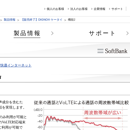
個人のお客様
法人のお客様
企業情報
サポート
製品情報
【販売終了】DIGNO® ケータイ
機能2
製品情報
サポート
ク快適インターネット
声
声成分を含むた
話を実現します。
にてのみ利用が可能と
oLTE対応端末
でご利用が可能で