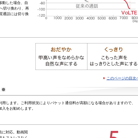
に移動した場合、自
）へ切り換わり、再
高音質通話には切り換
。
このページの目次
※
ト
利用します。ご利用状況によりパケット通信料が高額になる場合がありますので、
加入をお勧めします。
信に対応。動画閲
信もストレスなく