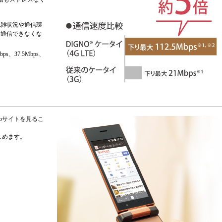
混雑状況や通信環
は通信できなくな
、37.5Mbps、
bサイトを見るこ
楽しめます。